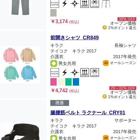
30%
OFF
￥3,174
(税込)
オープン価格
1%ポイント
還元
前開きシャツ CR849
キラク
長袖シャツ
テイコク キラク 2017
介護衣
2017年発売
オールシーズン
男女共用
All
29～31%
OFF
￥4,742
(税込)
オープン価格
1%ポイント
還元
廃番
腸腰筋ベルト ラクナール CRY01
キラク
サポーター
テイコク キラク 2017
介護衣
2017年発売
オールシーズン
男女共用
All