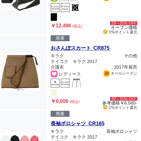
29～31%
OFF
￥12,496
(税込)
オープン価格
1%ポイント
還元
廃番
おさんぽスカート CR875
キラク
その他
テイコク キラク 2017
介護衣
2017年発売
オールシーズン
レディース
All
30～31%
OFF
￥6,006
(税込)
参考価格
￥8,580-
1%ポイント
還元
廃番
長袖ポロシャツ CR165
キラク
長袖ポロシャツ
テイコク キラク 2017