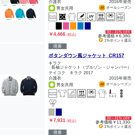
介護衣
2016年発売
オールシーズン
男女共用
All
30～31%
OFF
￥4,466
(税込)
参考価格
￥6,380-
1%ポイント
還元
廃番
ボタンダウン風ジャケット CR157
キラク
長袖ジャケット（ブルゾン・ジャンパー）
テイコク キラク 2017
介護衣
2015年発売
オールシーズン
男女共用
All
30～31%
OFF
￥7,931
(税込)
参考価格
￥11,330-
1%ポイント
還元
廃番