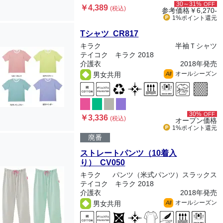
30～31%
OFF
￥4,389
(税込)
参考価格
￥6,270-
1%ポイント
還元
Tシャツ CR817
キラク
半袖Ｔシャツ
テイコク キラク 2018
介護衣
2018年発売
オールシーズン
男女共用
All
30%
OFF
￥3,336
(税込)
オープン価格
1%ポイント
還元
廃番
ストレートパンツ（10着入
り） CV050
キラク
パンツ（米式パンツ）スラックス
テイコク キラク 2018
介護衣
2018年発売
オールシーズン
男女共用
All