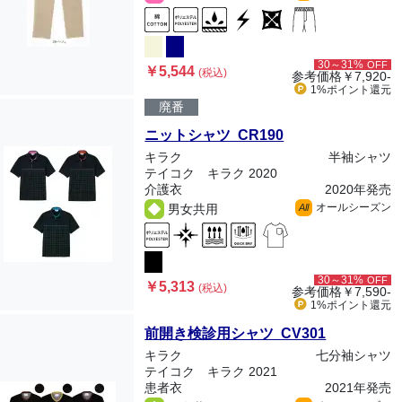
30～31%
OFF
￥5,544
(税込)
参考価格
￥7,920-
1%ポイント
還元
廃番
ニットシャツ CR190
キラク
半袖シャツ
テイコク キラク 2020
介護衣
2020年発売
オールシーズン
男女共用
All
30～31%
OFF
￥5,313
(税込)
参考価格
￥7,590-
1%ポイント
還元
前開き検診用シャツ CV301
キラク
七分袖シャツ
テイコク キラク 2021
患者衣
2021年発売