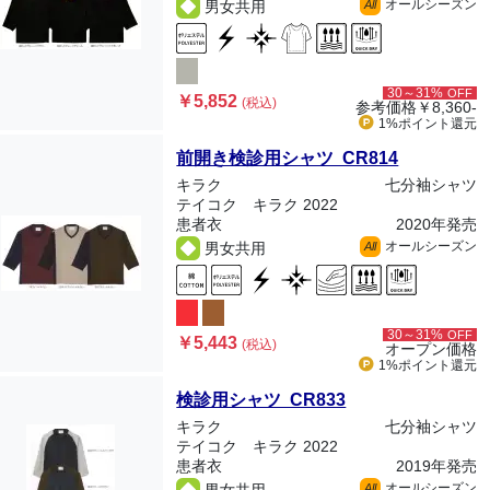
オールシーズン
男女共用
All
30～31%
OFF
￥5,852
(税込)
参考価格
￥8,360-
1%ポイント
還元
前開き検診用シャツ CR814
キラク
七分袖シャツ
テイコク キラク 2022
患者衣
2020年発売
オールシーズン
男女共用
All
30～31%
OFF
￥5,443
(税込)
オープン価格
1%ポイント
還元
検診用シャツ CR833
キラク
七分袖シャツ
テイコク キラク 2022
患者衣
2019年発売
オールシーズン
All