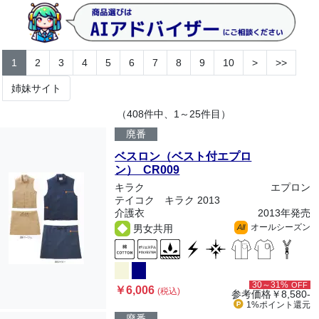
1
2
3
4
5
6
7
8
9
10
>
>>
姉妹サイト
（408件中、1～25件目）
廃番
ベスロン（ベスト付エプロ
ン） CR009
キラク
エプロン
テイコク キラク 2013
介護衣
2013年発売
オールシーズン
男女共用
All
30～31%
OFF
￥6,006
(税込)
参考価格
￥8,580-
1%ポイント
還元
廃番