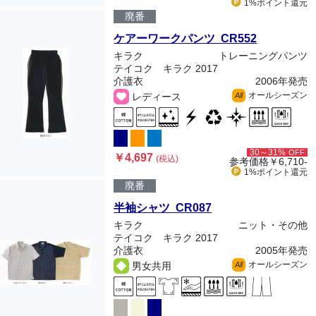
1%ポイント
還元
廃番
ケアーワークパンツ CR552
キラク
トレーニングパンツ
テイコク キラク 2017
介護衣
2006年発売
オールシーズン
レディース
All
30～31%
OFF
￥4,697
(税込)
参考価格
￥6,710-
1%ポイント
還元
廃番
半袖シャツ CR087
キラク
ニット・その他
テイコク キラク 2017
介護衣
2005年発売
オールシーズン
男女共用
All