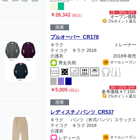
29～30%
OFF
￥26,342
(税込)
オープン価格
1%ポイント
還元
廃番
プルオーバー CR178
キラク
トレーナー
テイコク キラク 2018
介護衣
2018年発売
オールシーズン
男女共用
All
30～31%
OFF
￥5,005
(税込)
参考価格
￥7,150-
1%ポイント
還元
廃番
レディスチノパンツ CR537
キラク
パンツ（米式パンツ）スラックス
テイコク キラク 2018
介護衣
オールシーズン
レディース
All