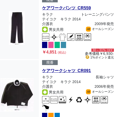
ケアワークパンツ CR559
キラク
トレーニングパンツ
テイコク キラク 2014
介護衣
2009年発売
オールシーズン
男女共用
All
30～31%
OFF
￥4,851
(税込)
参考価格
￥6,930-
1%ポイント
還元
廃番
ケアワークシャツ CR091
キラク
長袖シャツ
テイコク キラク 2014
介護衣
2006年発売
オールシーズン
男女共用
All