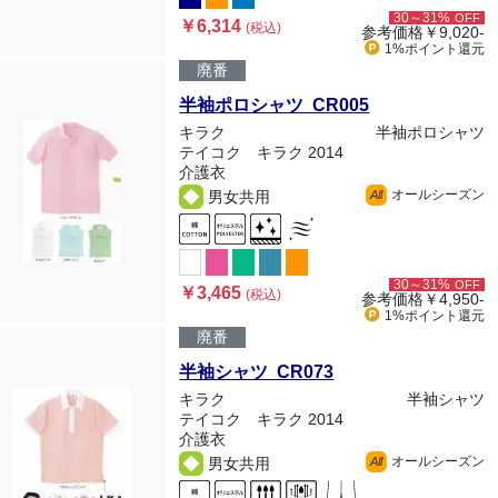
30～31%
OFF
￥6,314
(税込)
参考価格
￥9,020-
1%ポイント
還元
廃番
半袖ポロシャツ CR005
キラク
半袖ポロシャツ
テイコク キラク 2014
介護衣
オールシーズン
男女共用
All
30～31%
OFF
￥3,465
(税込)
参考価格
￥4,950-
1%ポイント
還元
廃番
半袖シャツ CR073
キラク
半袖シャツ
テイコク キラク 2014
介護衣
オールシーズン
男女共用
All