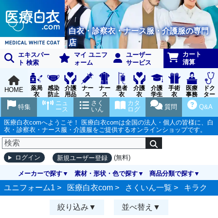
白衣・診察衣・ナース服・介護服の専門
店
カート
エキスパー
マイ ユニフ
ユーザー
清算
ト 検索
ォーム
サービス
薬局
感染
介護
ナー
ナー
患者
介護
介護
手術
医療
ドク
HOME
衣
防止
用品
ス
ス
衣
衣
学生
衣
事務
ター
用品
グッ
ウェ
実習
受付
ウェ
ニュ
さく
カタ
特集
質問
Q&A
ズ
ア
衣
ア
ース
いん
ログ
医療白衣comへようこそ！ 医療白衣comは全国の法人・個人の皆様に、白
衣・診察衣・ナース服・介護服をご提供するオンラインショップです。
(無料)
ログイン
新規ユーザー登録
メーカーで探す
素材・形状・色で探す
商品分類で探す
ユニフォーム1 >
医療白衣com
>
さくいん一覧
>
キラク
絞り込み
並べ替え