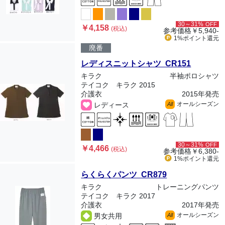
30～31%
OFF
￥4,158
(税込)
参考価格
￥5,940-
1%ポイント
還元
廃番
レディスニットシャツ CR151
キラク
半袖ポロシャツ
テイコク キラク 2015
介護衣
2015年発売
オールシーズン
レディース
All
30～31%
OFF
￥4,466
(税込)
参考価格
￥6,380-
1%ポイント
還元
らくらくパンツ CR879
キラク
トレーニングパンツ
テイコク キラク 2017
介護衣
2017年発売
オールシーズン
男女共用
All