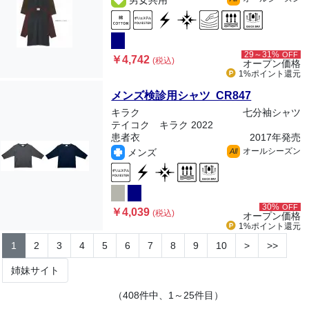
男女共用
29～31%
OFF
￥4,742
(税込)
オープン価格
1%ポイント
還元
メンズ検診用シャツ CR847
キラク
七分袖シャツ
テイコク キラク 2022
患者衣
2017年発売
オールシーズン
メンズ
All
30%
OFF
￥4,039
(税込)
オープン価格
1%ポイント
還元
1
2
3
4
5
6
7
8
9
10
>
>>
姉妹サイト
（408件中、1～25件目）