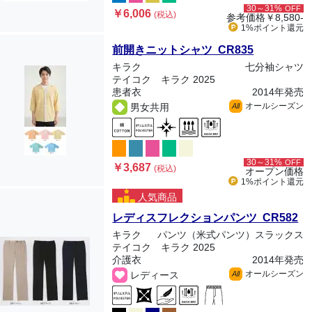
30～31%
OFF
￥6,006
(税込)
参考価格
￥8,580-
1%ポイント
還元
前開きニットシャツ CR835
キラク
七分袖シャツ
テイコク キラク 2025
患者衣
2014年発売
オールシーズン
男女共用
All
30～31%
OFF
￥3,687
(税込)
オープン価格
1%ポイント
還元
人気商品
レディスフレクションパンツ CR582
キラク
パンツ（米式パンツ）スラックス
テイコク キラク 2025
介護衣
2014年発売
オールシーズン
レディース
All