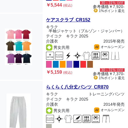
30～31%
OFF
￥5,544
(税込)
参考価格
￥7,920-
1%ポイント
還元
ケアスクラブ CR152
キラク
半袖ジャケット（ブルゾン・ジャンパー）
テイコク キラク 2025
介護衣
2015年発売
オールシーズン
男女共用
All
30～31%
OFF
￥5,159
(税込)
参考価格
￥7,370-
1%ポイント
還元
らくらく八分丈パンツ CR870
キラク
トレーニングパンツ
テイコク キラク 2025
介護衣
2014年発売
オールシーズン
男女共用
All