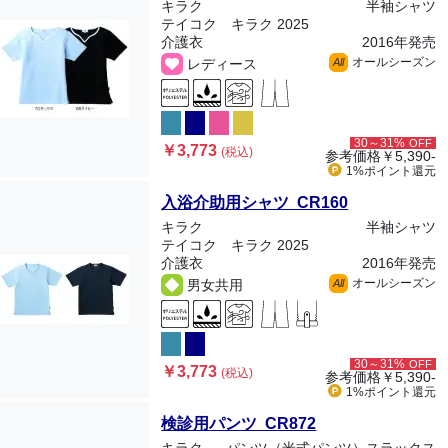
キラク
半袖シャツ
テイコク キラク 2025
介護衣
2016年発売
オールシーズン
レディース
All
30～31%
OFF
￥3,773
(税込)
参考価格
￥5,390-
1%ポイント
還元
入浴介助用シャツ CR160
キラク
半袖シャツ
テイコク キラク 2025
介護衣
2016年発売
オールシーズン
男女共用
All
30～31%
OFF
￥3,773
(税込)
参考価格
￥5,390-
1%ポイント
還元
検診用パンツ CR872