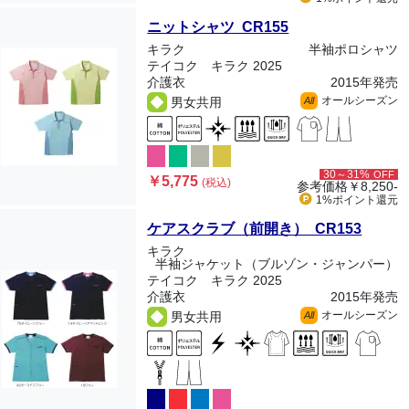
ニットシャツ CR155
キラク
半袖ポロシャツ
テイコク キラク 2025
介護衣
2015年発売
オールシーズン
男女共用
All
30～31%
OFF
￥5,775
(税込)
参考価格
￥8,250-
1%ポイント
還元
ケアスクラブ（前開き） CR153
キラク
半袖ジャケット（ブルゾン・ジャンパー）
テイコク キラク 2025
介護衣
2015年発売
オールシーズン
男女共用
All