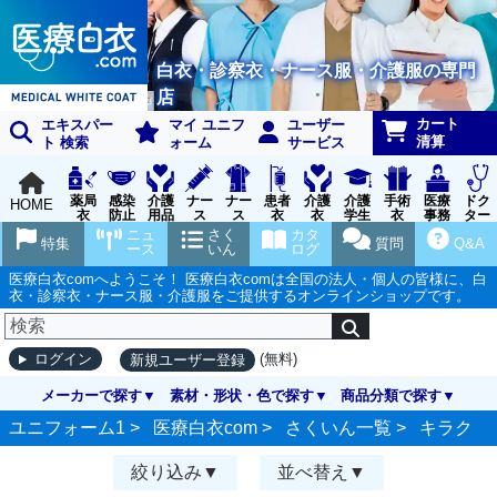
白衣・診察衣・ナース服・介護服の専門
店
カート
エキスパー
マイ ユニフ
ユーザー
清算
ト 検索
ォーム
サービス
薬局
感染
介護
ナー
ナー
患者
介護
介護
手術
医療
ドク
HOME
衣
防止
用品
ス
ス
衣
衣
学生
衣
事務
ター
用品
グッ
ウェ
実習
受付
ウェ
ニュ
さく
カタ
特集
質問
Q&A
ズ
ア
衣
ア
ース
いん
ログ
医療白衣comへようこそ！ 医療白衣comは全国の法人・個人の皆様に、白
衣・診察衣・ナース服・介護服をご提供するオンラインショップです。
(無料)
ログイン
新規ユーザー登録
メーカーで探す
素材・形状・色で探す
商品分類で探す
ユニフォーム1 >
医療白衣com
>
さくいん一覧
>
キラク
絞り込み
並べ替え