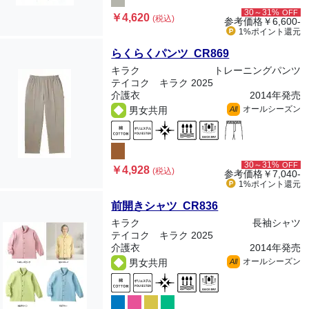
30～31%
OFF
￥4,620
(税込)
参考価格
￥6,600-
1%ポイント
還元
らくらくパンツ CR869
キラク
トレーニングパンツ
テイコク キラク 2025
介護衣
2014年発売
オールシーズン
男女共用
All
30～31%
OFF
￥4,928
(税込)
参考価格
￥7,040-
1%ポイント
還元
前開きシャツ CR836
キラク
長袖シャツ
テイコク キラク 2025
介護衣
2014年発売
オールシーズン
男女共用
All