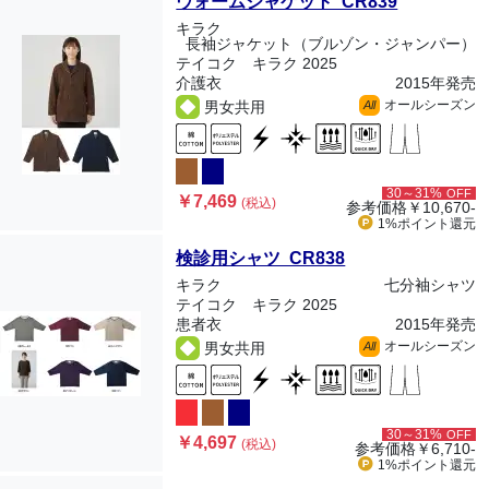
ウォームジャケット CR839
キラク
長袖ジャケット（ブルゾン・ジャンパー）
テイコク キラク 2025
介護衣
2015年発売
オールシーズン
男女共用
All
30～31%
OFF
￥7,469
(税込)
参考価格
￥10,670-
1%ポイント
還元
検診用シャツ CR838
キラク
七分袖シャツ
テイコク キラク 2025
患者衣
2015年発売
オールシーズン
男女共用
All
30～31%
OFF
￥4,697
(税込)
参考価格
￥6,710-
1%ポイント
還元