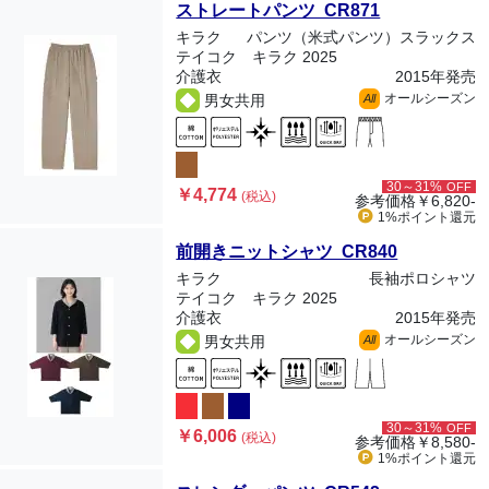
ストレートパンツ CR871
キラク
パンツ（米式パンツ）スラックス
テイコク キラク 2025
介護衣
2015年発売
オールシーズン
男女共用
All
30～31%
OFF
￥4,774
(税込)
参考価格
￥6,820-
1%ポイント
還元
前開きニットシャツ CR840
キラク
長袖ポロシャツ
テイコク キラク 2025
介護衣
2015年発売
オールシーズン
男女共用
All
30～31%
OFF
￥6,006
(税込)
参考価格
￥8,580-
1%ポイント
還元