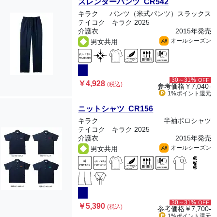
スレンダーパンツ CR542
キラク
パンツ（米式パンツ）スラックス
テイコク キラク 2025
介護衣
2015年発売
オールシーズン
男女共用
All
30～31%
OFF
￥4,928
(税込)
参考価格
￥7,040-
1%ポイント
還元
ニットシャツ CR156
キラク
半袖ポロシャツ
テイコク キラク 2025
介護衣
2015年発売
オールシーズン
男女共用
All
30～31%
OFF
￥5,390
(税込)
参考価格
￥7,700-
1%ポイント
還元