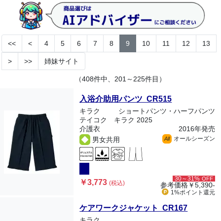
<<
<
4
5
6
7
8
9
10
11
12
13
>
>>
姉妹サイト
（408件中、201～225件目）
入浴介助用パンツ CR515
キラク
ショートパンツ・ハーフパンツ
テイコク キラク 2025
介護衣
2016年発売
オールシーズン
男女共用
All
30～31%
OFF
￥3,773
(税込)
参考価格
￥5,390-
1%ポイント
還元
ケアワークジャケット CR167
キラク