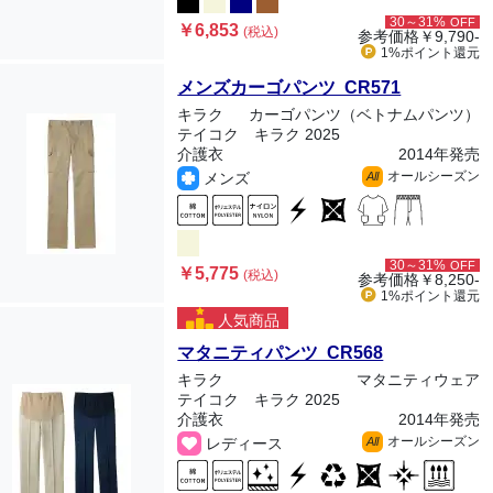
30～31%
OFF
￥6,853
(税込)
参考価格
￥9,790-
1%ポイント
還元
メンズカーゴパンツ CR571
キラク
カーゴパンツ（ベトナムパンツ）
テイコク キラク 2025
介護衣
2014年発売
オールシーズン
メンズ
All
30～31%
OFF
￥5,775
(税込)
参考価格
￥8,250-
1%ポイント
還元
人気商品
マタニティパンツ CR568
キラク
マタニティウェア
テイコク キラク 2025
介護衣
2014年発売
オールシーズン
レディース
All