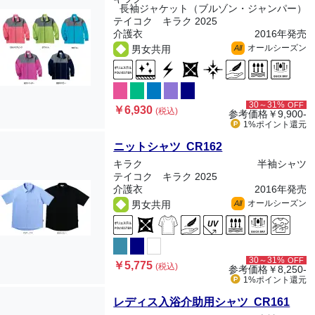
長袖ジャケット（ブルゾン・ジャンパー）
テイコク キラク 2025
介護衣
2016年発売
オールシーズン
男女共用
All
30～31%
OFF
￥6,930
(税込)
参考価格
￥9,900-
1%ポイント
還元
ニットシャツ CR162
キラク
半袖シャツ
テイコク キラク 2025
介護衣
2016年発売
オールシーズン
男女共用
All
30～31%
OFF
￥5,775
(税込)
参考価格
￥8,250-
1%ポイント
還元
レディス入浴介助用シャツ CR161