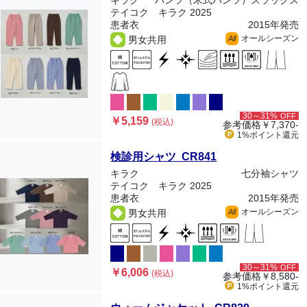
キラク
パンツ（米式パンツ）スラックス
テイコク キラク 2025
患者衣
2015年発売
オールシーズン
男女共用
All
30～31%
OFF
￥5,159
(税込)
参考価格
￥7,370-
1%ポイント
還元
検診用シャツ CR841
キラク
七分袖シャツ
テイコク キラク 2025
患者衣
2015年発売
オールシーズン
男女共用
All
30～31%
OFF
￥6,006
(税込)
参考価格
￥8,580-
1%ポイント
還元