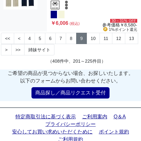
30～31%
OFF
￥6,006
(税込)
参考価格
￥8,580-
1%ポイント
還元
<<
<
4
5
6
7
8
9
10
11
12
13
>
>>
姉妹サイト
（408件中、201～225件目）
ご希望の商品が見つからない場合、お探しいたします。
以下のフォームからお問い合わせください。
商品探し／商品リクエスト受付
特定商取引法に基づく表示
ご利用案内
Q＆A
プライバシーポリシー
安心してお買い求めいただくために
ポイント規約
ご利用規約