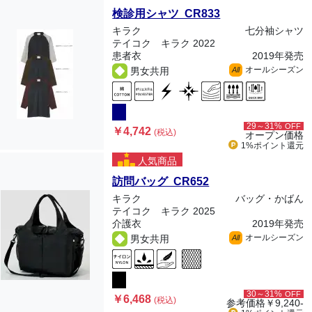
検診用シャツ CR833
キラク
七分袖シャツ
テイコク キラク 2022
患者衣
2019年発売
オールシーズン
男女共用
All
29～31%
OFF
￥4,742
(税込)
オープン価格
1%ポイント
還元
人気商品
訪問バッグ CR652
キラク
バッグ・かばん
テイコク キラク 2025
介護衣
2019年発売
オールシーズン
男女共用
All
30～31%
OFF
￥6,468
(税込)
参考価格
￥9,240-