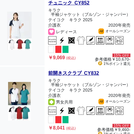
チュニック CY852
キラク
半袖ジャケット（ブルゾン・ジャンパー）
テイコク キラク 2025
介護衣
2020年発売
オールシーズン
レディース
All
15%
OFF
￥9,069
(税込)
参考価格
￥10,670-
1%ポイント
還元
前開きスクラブ CY832
キラク
半袖ジャケット（ブルゾン・ジャンパー）
テイコク キラク 2025
介護衣
2020年発売
オールシーズン
男女共用
All
15%
OFF
￥8,041
(税込)
参考価格
￥9,460-