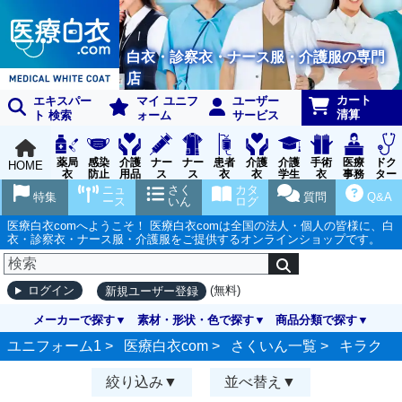
白衣・診察衣・ナース服・介護服の専門
店
カート
エキスパー
マイ ユニフ
ユーザー
清算
ト 検索
ォーム
サービス
薬局
感染
介護
ナー
ナー
患者
介護
介護
手術
医療
ドク
HOME
衣
防止
用品
ス
ス
衣
衣
学生
衣
事務
ター
用品
グッ
ウェ
実習
受付
ウェ
ニュ
さく
カタ
特集
質問
Q&A
ズ
ア
衣
ア
ース
いん
ログ
医療白衣comへようこそ！ 医療白衣comは全国の法人・個人の皆様に、白
衣・診察衣・ナース服・介護服をご提供するオンラインショップです。
(無料)
ログイン
新規ユーザー登録
メーカーで探す
素材・形状・色で探す
商品分類で探す
ユニフォーム1 >
医療白衣com
>
さくいん一覧
>
キラク
絞り込み
並べ替え