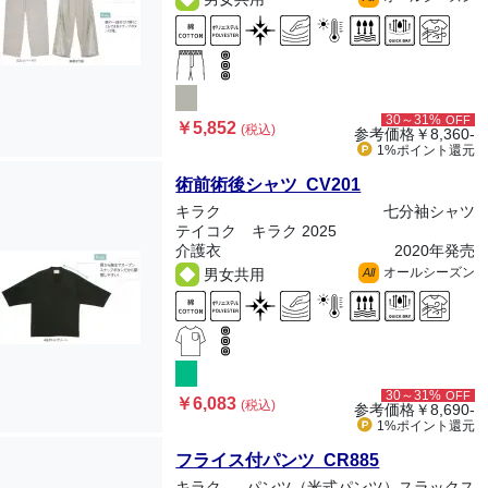
30～31%
OFF
￥5,852
(税込)
参考価格
￥8,360-
1%ポイント
還元
術前術後シャツ CV201
キラク
七分袖シャツ
テイコク キラク 2025
介護衣
2020年発売
オールシーズン
男女共用
All
30～31%
OFF
￥6,083
(税込)
参考価格
￥8,690-
1%ポイント
還元
フライス付パンツ CR885
キラク
パンツ（米式パンツ）スラックス