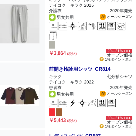
テイコク キラク 2025
介護衣
2020年発売
オールシーズン
男女共用
All
29～31%
OFF
￥3,864
(税込)
オープン価格
1%ポイント
還元
前開き検診用シャツ CR814
キラク
七分袖シャツ
テイコク キラク 2022
患者衣
2020年発売
オールシーズン
男女共用
All
30～31%
OFF
￥5,443
(税込)
オープン価格
1%ポイント
還元