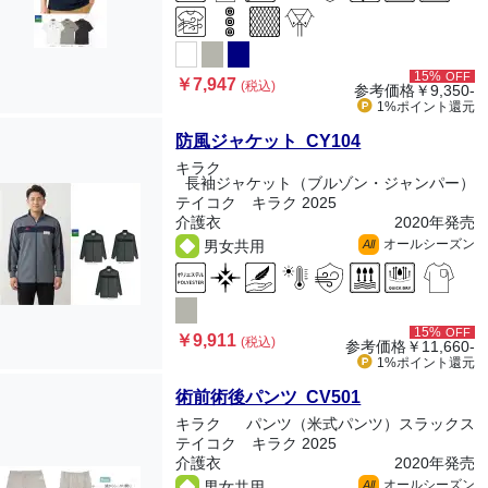
15%
OFF
￥7,947
(税込)
参考価格
￥9,350-
1%ポイント
還元
防風ジャケット CY104
キラク
長袖ジャケット（ブルゾン・ジャンパー）
テイコク キラク 2025
介護衣
2020年発売
オールシーズン
男女共用
All
15%
OFF
￥9,911
(税込)
参考価格
￥11,660-
1%ポイント
還元
術前術後パンツ CV501
キラク
パンツ（米式パンツ）スラックス
テイコク キラク 2025
介護衣
2020年発売
オールシーズン
男女共用
All