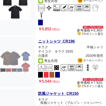
オールシーズン
男女共用
All
30～31%
OFF
￥5,852
(税込)
参考価格
￥8,360-
1%ポイント
還元
ニットシャツ CR196
キラク
半袖シャツ
テイコク キラク 2025
介護衣
2020年発売
オールシーズン
男女共用
All
30～31%
OFF
￥5,544
(税込)
参考価格
￥7,920-
1%ポイント
還元
防風ジャケット CR150
キラク
長袖ジャケット（ブルゾン・ジャンパー）