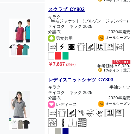
1%ポイント
還元
スクラブ CY802
キラク
半袖ジャケット（ブルゾン・ジャンパー）
テイコク キラク 2025
介護衣
2020年発売
オールシーズン
男女共用
All
15%
OFF
￥7,667
(税込)
参考価格
￥9,020-
1%ポイント
還元
レディスニットシャツ CY303
キラク
半袖シャツ
テイコク キラク 2025
介護衣
2020年発売
オールシーズン
レディース
All