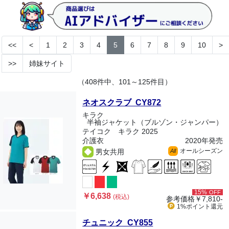
<<
<
1
2
3
4
5
6
7
8
9
10
>
>>
姉妹サイト
（408件中、101～125件目）
ネオスクラブ CY872
キラク
半袖ジャケット（ブルゾン・ジャンパー）
テイコク キラク 2025
介護衣
2020年発売
オールシーズン
男女共用
All
15%
OFF
￥6,638
(税込)
参考価格
￥7,810-
1%ポイント
還元
チュニック CY855