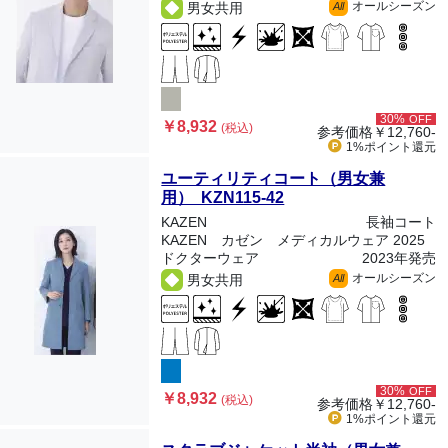
オールシーズン
男女共用
All
30%
OFF
￥8,932
(税込)
参考価格
￥12,760-
1%ポイント
還元
ユーティリティコート（男女兼
用） KZN115-42
KAZEN
長袖コート
KAZEN カゼン メディカルウェア 2025
ドクターウェア
2023年発売
オールシーズン
男女共用
All
30%
OFF
￥8,932
(税込)
参考価格
￥12,760-
1%ポイント
還元