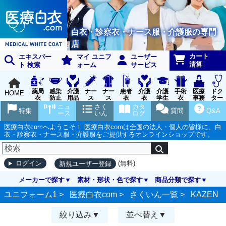
白衣・診察衣・ナース服・介護服の専門
店
カート
エキスパー
マイ ユニフ
ユーザー
清算
ト 検索
ォーム
サービス
薬局
感染
介護
ナー
ナー
患者
介護
介護
手術
医療
ドク
HOME
衣
防止
用品
ス
ス
衣
衣
学生
衣
事務
ター
用品
グッ
ウェ
実習
受付
ウェ
ニュ
さく
カタ
特集
質問
Q&A
ズ
ア
衣
ア
ース
いん
ログ
医療白衣comへようこそ！ 医療白衣comは全国の法人・個人の皆様に、白
衣・診察衣・ナース服・介護服をご提供するオンラインショップです。
(無料)
ログイン
新規ユーザー登録
メーカーで探す
素材・形状・色で探す
商品分類で探す
ユニフォーム1 >
医療白衣com
>
さくいん一覧
>
KAZEN
絞り込み
並べ替え