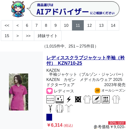
<<
<
6
7
8
9
10
11
12
13
14
15
>
>>
姉妹サイト
（1,015件中、251～275件目）
レディススクラブジャケット半袖（衿
付） KZN710-25
KAZEN
半袖ジャケット（ブルゾン・ジャンパー）
KAZEN カゼン メディカルウェア 2025
ドクターウェア
2023年発売
オールシーズン
レディース
All
30%
OFF
￥6,314
(税込)
参考価格
￥9,020-