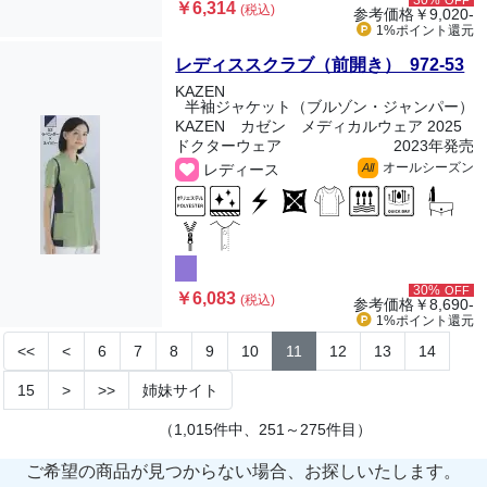
30%
OFF
￥6,314
(税込)
参考価格
￥9,020-
1%ポイント
還元
レディススクラブ（前開き） 972-53
KAZEN
半袖ジャケット（ブルゾン・ジャンパー）
KAZEN カゼン メディカルウェア 2025
ドクターウェア
2023年発売
オールシーズン
レディース
All
30%
OFF
￥6,083
(税込)
参考価格
￥8,690-
1%ポイント
還元
<<
<
6
7
8
9
10
11
12
13
14
15
>
>>
姉妹サイト
（1,015件中、251～275件目）
ご希望の商品が見つからない場合、お探しいたします。