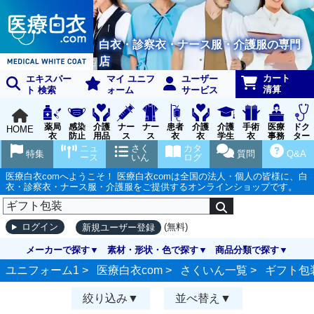
白衣・診察衣・ナース服・介護服の専門
店
カート
エキスパー
マイ ユニフ
ユーザー
清算
ト 検索
ォーム
サービス
薬局
感染
介護
ナー
ナー
患者
介護
介護
手術
医療
ドク
HOME
衣
防止
用品
ス
ス
衣
衣
学生
衣
事務
ター
用品
グッ
ウェ
実習
受付
ウェ
ニュ
さく
カタ
特集
質問
Q&A
ズ
ア
衣
ア
ース
いん
ログ
医療白衣comへようこそ！ 医療白衣comは全国の法人・個人の皆様に、白
衣・診察衣・ナース服・介護服をご提供するオンラインショップです。
(無料)
ログイン
新規ユーザー登録
メーカーで探す
素材・形状・色で探す
商品分類で探す
ユニフォーム1 >
医療白衣com
>
さくいん一覧
>
ギフト包
絞り込み
並べ替え