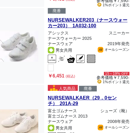
参考価格
￥7,590-
1%ポイント
還元
廃番
NURSEWALKER203（ナースウォー
カー203） 1A032-100
アシックス
スニーカー
ナースウォーカー 2025
ナースウェア
2019年発売
オールシーズン
男女共用
All
15～19%
OFF
￥6,451
(税込)
参考価格
￥7,590-
1%ポイント
還元
人気商品
廃番
NURSEWALKAER（29．0セン
チ） 201A-29
富士ゴムナース
シューズ（靴）
富士ゴムナース 2013
ナースウェア
2008年発売
オールシーズン
男女共用
All