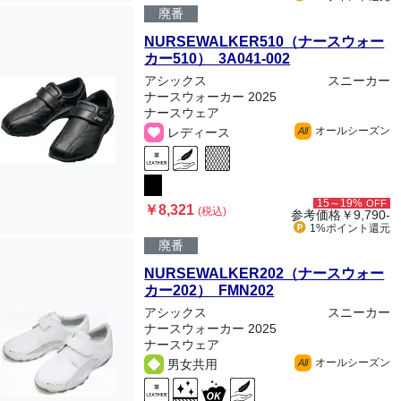
廃番
NURSEWALKER510（ナースウォー
カー510） 3A041-002
アシックス
スニーカー
ナースウォーカー 2025
ナースウェア
オールシーズン
レディース
All
15～19%
OFF
￥8,321
(税込)
参考価格
￥9,790-
1%ポイント
還元
廃番
NURSEWALKER202（ナースウォー
カー202） FMN202
アシックス
スニーカー
ナースウォーカー 2025
ナースウェア
オールシーズン
男女共用
All