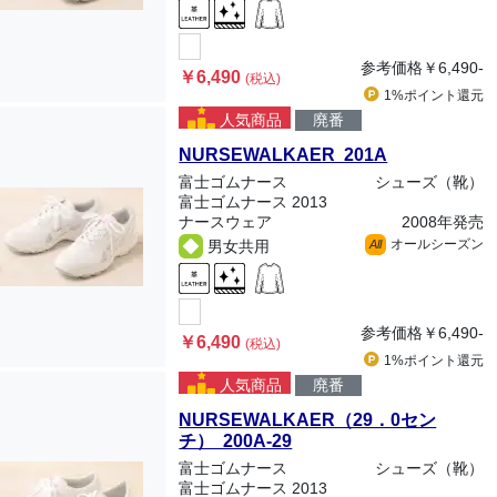
参考価格
￥6,490-
￥6,490
(税込)
1%ポイント
還元
人気商品
廃番
NURSEWALKAER 201A
富士ゴムナース
シューズ（靴）
富士ゴムナース 2013
ナースウェア
2008年発売
オールシーズン
男女共用
All
参考価格
￥6,490-
￥6,490
(税込)
1%ポイント
還元
人気商品
廃番
NURSEWALKAER（29．0セン
チ） 200A-29
富士ゴムナース
シューズ（靴）
富士ゴムナース 2013