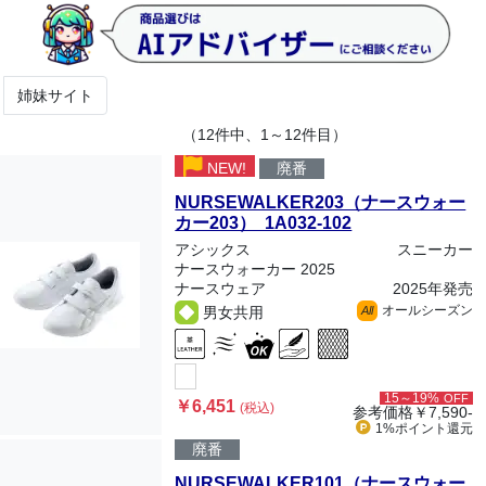
姉妹サイト
（12件中、1～12件目）
NEW!
廃番
NURSEWALKER203（ナースウォー
カー203） 1A032-102
アシックス
スニーカー
ナースウォーカー 2025
ナースウェア
2025年発売
オールシーズン
男女共用
All
15～19%
OFF
￥6,451
(税込)
参考価格
￥7,590-
1%ポイント
還元
廃番
NURSEWALKER101（ナースウォー