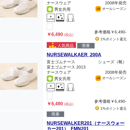
ナースウェア
2008年発売
オールシーズン
男女共用
All
参考価格
￥6,490-
￥6,490
(税込)
1%ポイント
還元
人気商品
廃番
NURSEWALKAER 200A
富士ゴムナース
シューズ（靴）
富士ゴムナース 2013
ナースウェア
2008年発売
オールシーズン
男女共用
All
参考価格
￥6,490-
￥6,490
(税込)
1%ポイント
還元
廃番
NURSEWALKER201（ナースウォー
カー201） FMN201