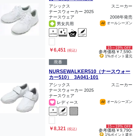
アシックス
スニーカー
ナースウォーカー 2025
ナースウェア
2008年発売
オールシーズン
男女共用
All
15～19%
OFF
￥6,451
(税込)
参考価格
￥7,590-
1%ポイント
還元
廃番
NURSEWALKER510（ナースウォー
カー510） 3A041-101
アシックス
スニーカー
ナースウォーカー 2025
ナースウェア
オールシーズン
レディース
All
15～19%
OFF
￥8,321
(税込)
参考価格
￥9,790-
1%ポイント
還元