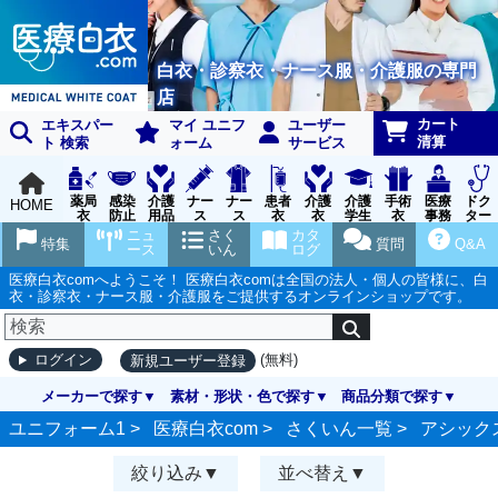
白衣・診察衣・ナース服・介護服の専門
店
カート
エキスパー
マイ ユニフ
ユーザー
清算
ト 検索
ォーム
サービス
薬局
感染
介護
ナー
ナー
患者
介護
介護
手術
医療
ドク
HOME
衣
防止
用品
ス
ス
衣
衣
学生
衣
事務
ター
用品
グッ
ウェ
実習
受付
ウェ
ニュ
さく
カタ
特集
質問
Q&A
ズ
ア
衣
ア
ース
いん
ログ
医療白衣comへようこそ！ 医療白衣comは全国の法人・個人の皆様に、白
衣・診察衣・ナース服・介護服をご提供するオンラインショップです。
(無料)
ログイン
新規ユーザー登録
メーカーで探す
素材・形状・色で探す
商品分類で探す
ユニフォーム1 >
医療白衣com
>
さくいん一覧
>
アシック
絞り込み
並べ替え