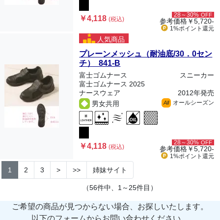
28～30%
OFF
￥4,118
(税込)
参考価格
￥5,720-
1%ポイント
還元
人気商品
プレーンメッシュ（耐油底/30．0セン
チ） 841-B
富士ゴムナース
スニーカー
富士ゴムナース 2025
ナースウェア
2012年発売
オールシーズン
男女共用
All
28～30%
OFF
￥4,118
(税込)
参考価格
￥5,720-
1%ポイント
還元
1
2
3
>
>>
姉妹サイト
（56件中、1～25件目）
ご希望の商品が見つからない場合、お探しいたします。
以下のフォームからお問い合わせください。