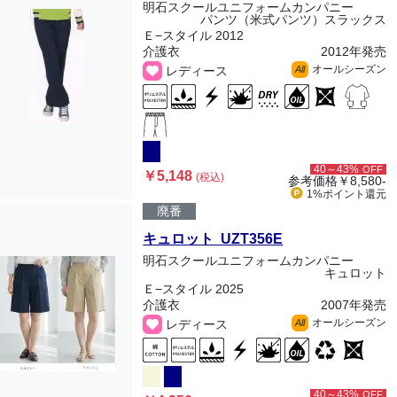
明石スクールユニフォームカンパニー
パンツ（米式パンツ）スラックス
Ｅ−スタイル 2012
介護衣
2012年発売
オールシーズン
レディース
All
40～43%
OFF
￥5,148
(税込)
参考価格
￥8,580-
1%ポイント
還元
廃番
キュロット UZT356E
明石スクールユニフォームカンパニー
キュロット
Ｅ−スタイル 2025
介護衣
2007年発売
オールシーズン
レディース
All
40～43%
OFF