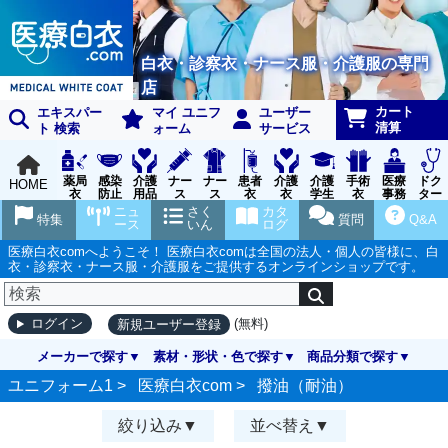
白衣・診察衣・ナース服・介護服の専門
店
カート
エキスパー
マイ ユニフ
ユーザー
清算
ト 検索
ォーム
サービス
薬局
感染
介護
ナー
ナー
患者
介護
介護
手術
医療
ドク
HOME
衣
防止
用品
ス
ス
衣
衣
学生
衣
事務
ター
用品
グッ
ウェ
実習
受付
ウェ
ニュ
さく
カタ
特集
質問
Q&A
ズ
ア
衣
ア
ース
いん
ログ
医療白衣comへようこそ！ 医療白衣comは全国の法人・個人の皆様に、白
衣・診察衣・ナース服・介護服をご提供するオンラインショップです。
(無料)
ログイン
新規ユーザー登録
メーカーで探す
素材・形状・色で探す
商品分類で探す
ユニフォーム1 >
医療白衣com
>
撥油（耐油）
絞り込み
並べ替え