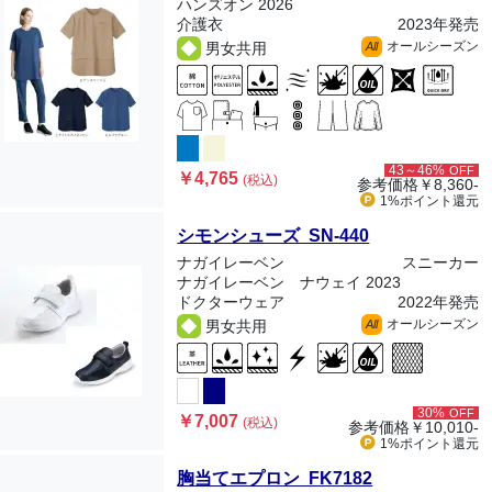
ハンズオン 2026
介護衣
2023年発売
オールシーズン
男女共用
All
43～46%
OFF
￥4,765
(税込)
参考価格
￥8,360-
1%ポイント
還元
シモンシューズ SN-440
ナガイレーベン
スニーカー
ナガイレーベン ナウェイ 2023
ドクターウェア
2022年発売
オールシーズン
男女共用
All
30%
OFF
￥7,007
(税込)
参考価格
￥10,010-
1%ポイント
還元
胸当てエプロン FK7182