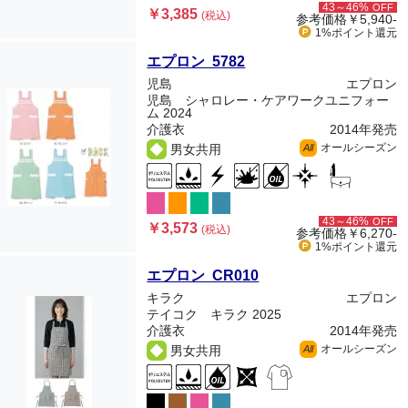
43～46%
OFF
￥3,385
(税込)
参考価格
￥5,940-
1%ポイント
還元
エプロン 5782
児島
エプロン
児島 シャロレー・ケアワークユニフォー
ム 2024
介護衣
2014年発売
オールシーズン
男女共用
All
43～46%
OFF
￥3,573
(税込)
参考価格
￥6,270-
1%ポイント
還元
エプロン CR010
キラク
エプロン
テイコク キラク 2025
介護衣
2014年発売
オールシーズン
男女共用
All