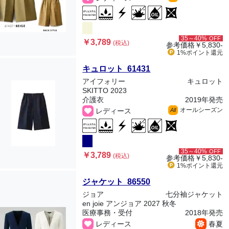
35～40%
OFF
￥3,789
(税込)
参考価格
￥5,830-
1%ポイント
還元
キュロット 61431
アイフォリー
キュロット
SKITTO 2023
介護衣
2019年発売
オールシーズン
レディース
All
35～40%
OFF
￥3,789
(税込)
参考価格
￥5,830-
1%ポイント
還元
ジャケット 86550
ジョア
七分袖ジャケット
en joie アンジョア 2027 秋冬
医療事務・受付
2018年発売
レディース
春夏