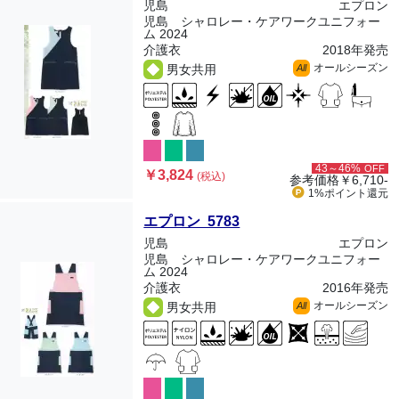
児島
エプロン
児島 シャロレー・ケアワークユニフォー
ム 2024
介護衣
2018年発売
オールシーズン
男女共用
All
43～46%
OFF
￥3,824
(税込)
参考価格
￥6,710-
1%ポイント
還元
エプロン 5783
児島
エプロン
児島 シャロレー・ケアワークユニフォー
ム 2024
介護衣
2016年発売
オールシーズン
男女共用
All