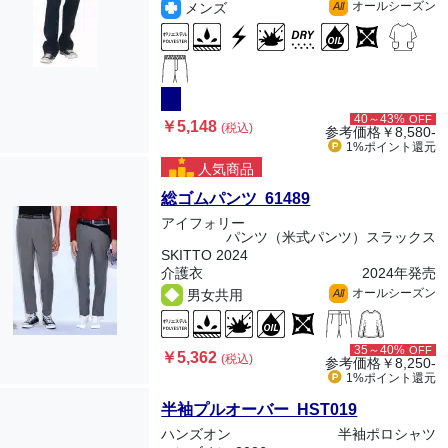
オールシーズン
メンズ
All
40～43%
OFF
￥5,148
(税込)
参考価格
￥8,580-
1%ポイント
還元
人気商品
総ゴムパンツ 61489
アイフォリー
パンツ（米式パンツ）スラックス
SKITTO 2024
介護衣
2024年発売
オールシーズン
男女共用
All
35～40%
OFF
￥5,362
(税込)
参考価格
￥8,250-
1%ポイント
還元
半袖プルオーバー HST019
ハンズオン
半袖ポロシャツ