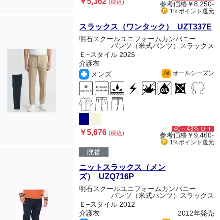
￥5,362
(税込)
参考価格
￥8,250-
1%ポイント
還元
スラックス（ワンタック） UZT337E
明石スクールユニフォームカンパニー
パンツ（米式パンツ）スラックス
Ｅ−スタイル 2025
介護衣
オールシーズン
メンズ
All
40～43%
OFF
￥5,676
(税込)
参考価格
￥9,460-
1%ポイント
還元
廃番
ニットスラックス（メン
ズ） UZQ716P
明石スクールユニフォームカンパニー
パンツ（米式パンツ）スラックス
Ｅ−スタイル 2012
介護衣
2012年発売