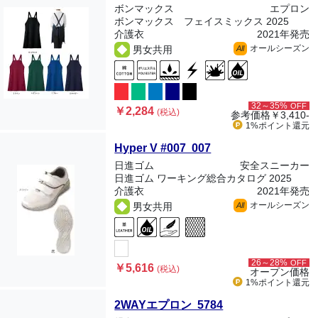
ボンマックス
エプロン
ボンマックス フェイスミックス 2025
介護衣
2021年発売
オールシーズン
男女共用
All
32～35%
OFF
￥2,284
(税込)
参考価格
￥3,410-
1%ポイント
還元
Hyper V #007 007
日進ゴム
安全スニーカー
日進ゴム ワーキング総合カタログ 2025
介護衣
2021年発売
オールシーズン
男女共用
All
26～28%
OFF
￥5,616
(税込)
オープン価格
1%ポイント
還元
2WAYエプロン 5784