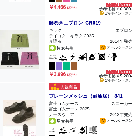
30～31%
OFF
￥4,466
(税込)
参考価格
￥6,380-
1%ポイント
還元
腰巻きエプロン CR019
キラク
エプロン
テイコク キラク 2025
介護衣
2014年発売
オールシーズン
男女共用
All
30～31%
OFF
￥3,696
(税込)
参考価格
￥5,280-
1%ポイント
還元
人気商品
プレーンメッシュ（耐油底） 841
富士ゴムナース
スニーカー
富士ゴムナース 2025
ナースウェア
2012年発売
オールシーズン
男女共用
All