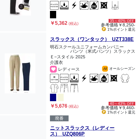
35～40%
OFF
￥5,362
(税込)
参考価格
￥8,250-
1%ポイント
還元
スラックス（ワンタック） UZT338E
明石スクールユニフォームカンパニー
パンツ（米式パンツ）スラックス
Ｅ−スタイル 2025
介護衣
オールシーズン
レディース
All
40～43%
OFF
￥5,676
(税込)
参考価格
￥9,460-
1%ポイント
還元
廃番
ニットスラックス（レディー
ス） UZQ806P