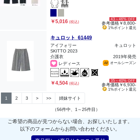
43～46%
OFF
￥5,016
(税込)
参考価格
￥8,800-
1%ポイント
還元
キュロット 61449
アイフォリー
キュロット
SKITTO 2023
介護衣
2019年発売
オールシーズン
レディース
All
35～40%
OFF
￥4,504
(税込)
参考価格
￥6,930-
1%ポイント
還元
1
2
3
>
>>
姉妹サイト
（56件中、1～25件目）
ご希望の商品が見つからない場合、お探しいたします。
以下のフォームからお問い合わせください。