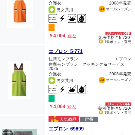
介護衣
2008年発売
オールシーズン
男女共用
All
30～32%
OFF
￥4,004
(税込)
参考価格
￥5,720-
1%ポイント
還元
エプロン 5-771
住商モンブラン
エプロン
住商モンブラン クッキング＆サービス
2025
介護衣
2008年発売
オールシーズン
男女共用
All
30～32%
OFF
￥4,004
(税込)
参考価格
￥5,720-
1%ポイント
還元
人気商品
廃番
エプロン 69699