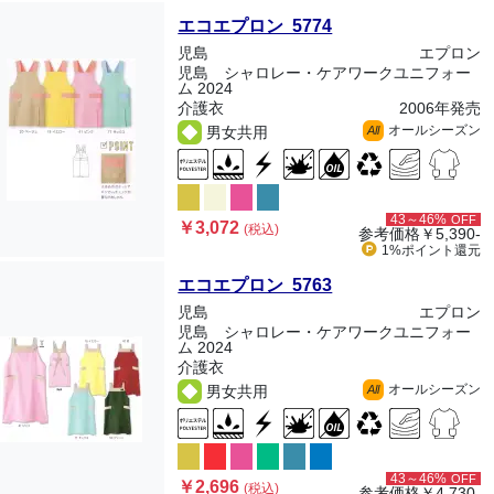
エコエプロン 5774
児島
エプロン
児島 シャロレー・ケアワークユニフォー
ム 2024
介護衣
2006年発売
オールシーズン
男女共用
All
43～46%
OFF
￥3,072
(税込)
参考価格
￥5,390-
1%ポイント
還元
エコエプロン 5763
児島
エプロン
児島 シャロレー・ケアワークユニフォー
ム 2024
介護衣
オールシーズン
男女共用
All
43～46%
OFF
￥2,696
(税込)
参考価格
￥4,730-