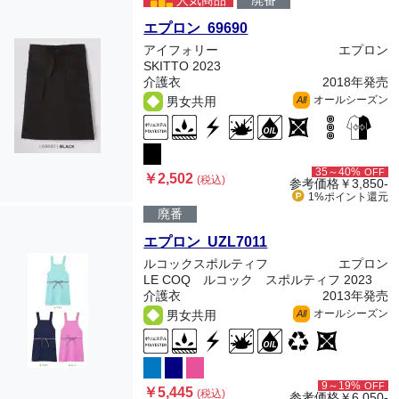
人気商品
廃番
エプロン 69690
アイフォリー
エプロン
SKITTO 2023
介護衣
2018年発売
オールシーズン
男女共用
All
35～40%
OFF
￥2,502
(税込)
参考価格
￥3,850-
1%ポイント
還元
廃番
エプロン UZL7011
ルコックスポルティフ
エプロン
LE COQ ルコック スポルティフ 2023
介護衣
2013年発売
オールシーズン
男女共用
All
9～19%
OFF
￥5,445
(税込)
参考価格
￥6,050-