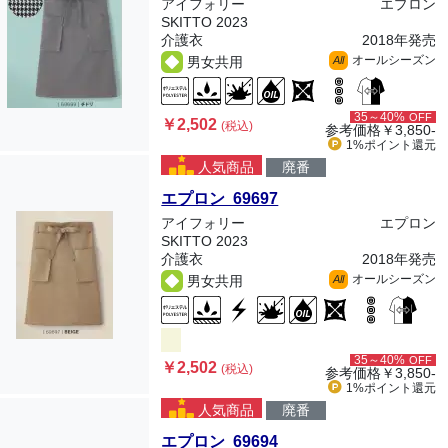
アイフォリー
エプロン
SKITTO 2023
介護衣
2018年発売
オールシーズン
男女共用
All
35～40%
OFF
￥2,502
(税込)
参考価格
￥3,850-
1%ポイント
還元
人気商品
廃番
エプロン 69697
アイフォリー
エプロン
SKITTO 2023
介護衣
2018年発売
オールシーズン
男女共用
All
35～40%
OFF
￥2,502
(税込)
参考価格
￥3,850-
1%ポイント
還元
人気商品
廃番
エプロン 69694