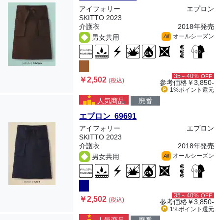
アイフォリー
エプロン
SKITTO 2023
介護衣
2018年発売
オールシーズン
男女共用
All
35～40%
OFF
￥2,502
(税込)
参考価格
￥3,850-
1%ポイント
還元
人気商品
廃番
エプロン 69691
アイフォリー
エプロン
SKITTO 2023
介護衣
2018年発売
オールシーズン
男女共用
All
35～40%
OFF
￥2,502
(税込)
参考価格
￥3,850-
1%ポイント
還元