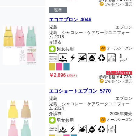
1%ポイント
還元
廃番
エコエプロン 4046
児島
エプロン
児島 シャロレー・ケアワークユニフォー
ム 2018
介護衣
オールシーズン
男女共用
All
43～46%
OFF
￥2,696
(税込)
参考価格
￥4,730-
1%ポイント
還元
エコショートエプロン 5770
児島
エプロン
児島 シャロレー・ケアワークユニフォー
ム 2024
介護衣
2005年発売
オールシーズン
男女共用
All