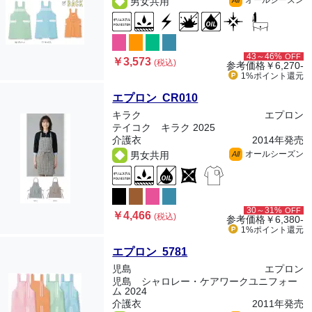
オールシーズン
男女共用
All
43～46%
OFF
￥3,573
(税込)
参考価格
￥6,270-
1%ポイント
還元
エプロン CR010
キラク
エプロン
テイコク キラク 2025
介護衣
2014年発売
オールシーズン
男女共用
All
30～31%
OFF
￥4,466
(税込)
参考価格
￥6,380-
1%ポイント
還元
エプロン 5781
児島
エプロン
児島 シャロレー・ケアワークユニフォー
ム 2024
介護衣
2011年発売