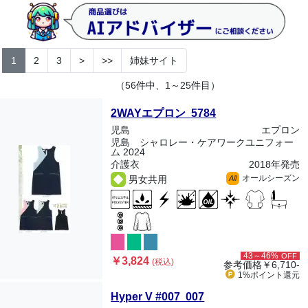
1
2
3
>
>>
姉妹サイト
（56件中、1～25件目）
2WAYエプロン 5784
児島
エプロン
児島 シャロレー・ケアワークユニフォー
ム 2024
介護衣
2018年発売
オールシーズン
男女共用
All
43～46%
OFF
￥3,824
(税込)
参考価格
￥6,710-
1%ポイント
還元
Hyper V #007 007