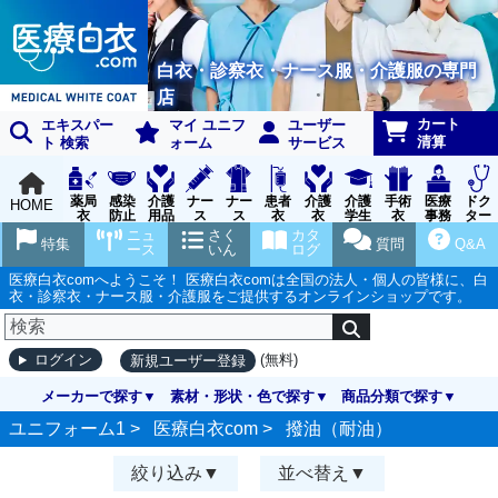
白衣・診察衣・ナース服・介護服の専門
店
カート
エキスパー
マイ ユニフ
ユーザー
清算
ト 検索
ォーム
サービス
薬局
感染
介護
ナー
ナー
患者
介護
介護
手術
医療
ドク
HOME
衣
防止
用品
ス
ス
衣
衣
学生
衣
事務
ター
用品
グッ
ウェ
実習
受付
ウェ
ニュ
さく
カタ
特集
質問
Q&A
ズ
ア
衣
ア
ース
いん
ログ
医療白衣comへようこそ！ 医療白衣comは全国の法人・個人の皆様に、白
衣・診察衣・ナース服・介護服をご提供するオンラインショップです。
(無料)
ログイン
新規ユーザー登録
メーカーで探す
素材・形状・色で探す
商品分類で探す
ユニフォーム1 >
医療白衣com
>
撥油（耐油）
絞り込み
並べ替え