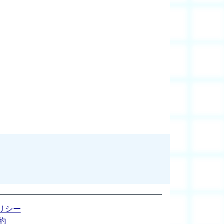
リシー
約