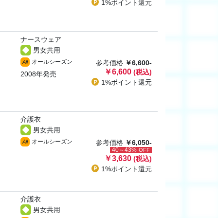
1%ポイント
還元
ナースウェア
男女共用
オールシーズン
All
参考価格
￥6,600-
￥6,600
(税込)
2008年発売
1%ポイント
還元
介護衣
男女共用
オールシーズン
All
参考価格
￥6,050-
40～43%
OFF
￥3,630
(税込)
1%ポイント
還元
介護衣
男女共用