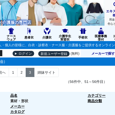
エキ
用途
・介護服の専門店
色な
ナース
介護学生
医療事務
患者衣
介護衣
手術衣
ウェア
実習衣
受付
の法人・個人の皆様に、白衣・診察衣・ナース服・介護服をご提供するオンライ
(無料)
メーカーで探す
ログイン
新規ユーザー登録
油）
前へ
1
2
3
姉妹サイト
（56件中、51～56件目）
品名
カテゴリー
素材・形状
商品分類
メーカー
カタログ