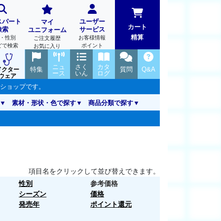
スパート
ユーザー
マイ
カート
検索
サービス
ユニフォーム
精算
・性別
お客様情報
ご注文履歴
どで検索
ポイント
お気に入り
ニュ
さく
カタ
特集
質問
Q&A
ドクター
ース
いん
ログ
ウェア
ンショップです。
素材・形状・色で探す
商品分類で探す
項目名をクリックして並び替えできます。
性別
参考価格
シーズン
価格
発売年
ポイント還元