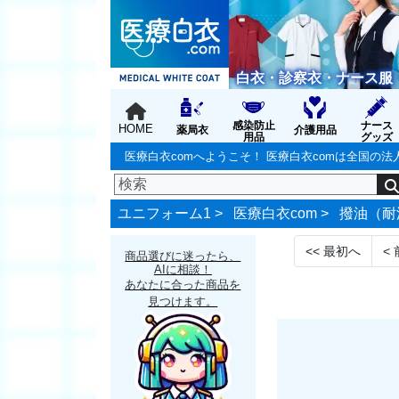
白衣・診察衣・ナース服
感染防止
ナース
HOME
薬局衣
介護用品
用品
グッズ
医療白衣comへようこそ！ 医療白衣comは全国
ユニフォーム1 >
医療白衣com
>
撥油（耐
<<
最初へ
<
商品選びに迷ったら、
AIに相談！
あなたに合った商品を
見つけます。