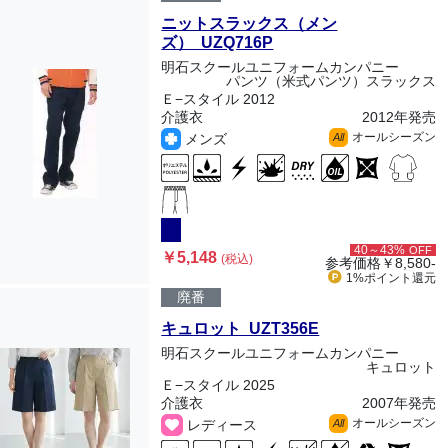
ニットスラックス（メン
ズ） UZQ716P
明石スクールユニフォームカンパニー
パンツ（米式パンツ）スラックス
Ｅ−スタイル 2012
介護衣
2012年発売
オールシーズン
メンズ
All
40～43%
OFF
￥5,148
(税込)
参考価格
￥8,580-
1%ポイント
還元
廃番
キュロット UZT356E
明石スクールユニフォームカンパニー
キュロット
Ｅ−スタイル 2025
介護衣
2007年発売
オールシーズン
レディース
All