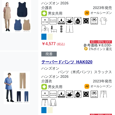
ハンズオン 2026
介護衣
2023年発売
オールシーズン
男女共用
All
43～46%
OFF
￥4,577
(税込)
参考価格
￥8,030-
1%ポイント
還元
廃番
テーパードパンツ HAK020
ハンズオン
パンツ（米式パンツ）スラックス
ハンズオン 2026
介護衣
2023年発売
オールシーズン
男女共用
All