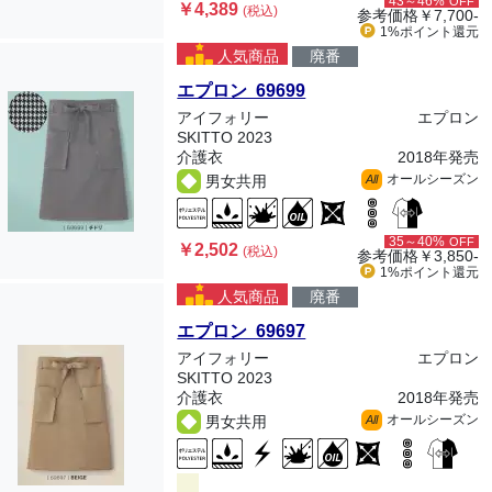
43～46%
OFF
￥4,389
(税込)
参考価格
￥7,700-
1%ポイント
還元
人気商品
廃番
エプロン 69699
アイフォリー
エプロン
SKITTO 2023
介護衣
2018年発売
オールシーズン
男女共用
All
35～40%
OFF
￥2,502
(税込)
参考価格
￥3,850-
1%ポイント
還元
人気商品
廃番
エプロン 69697
アイフォリー
エプロン
SKITTO 2023
介護衣
2018年発売
オールシーズン
男女共用
All