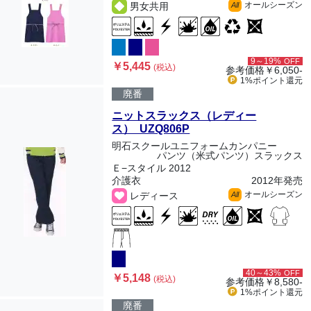
オールシーズン
男女共用
All
9～19%
OFF
￥5,445
(税込)
参考価格
￥6,050-
1%ポイント
還元
廃番
ニットスラックス（レディー
ス） UZQ806P
明石スクールユニフォームカンパニー
パンツ（米式パンツ）スラックス
Ｅ−スタイル 2012
介護衣
2012年発売
オールシーズン
レディース
All
40～43%
OFF
￥5,148
(税込)
参考価格
￥8,580-
1%ポイント
還元
廃番