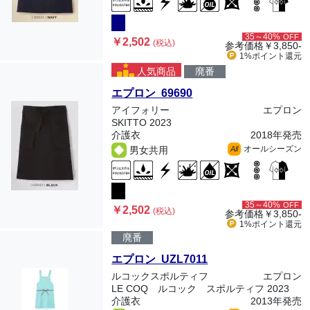
35～40%
OFF
￥2,502
(税込)
参考価格
￥3,850-
1%ポイント
還元
人気商品
廃番
エプロン 69690
アイフォリー
エプロン
SKITTO 2023
介護衣
2018年発売
オールシーズン
男女共用
All
35～40%
OFF
￥2,502
(税込)
参考価格
￥3,850-
1%ポイント
還元
廃番
エプロン UZL7011
ルコックスポルティフ
エプロン
LE COQ ルコック スポルティフ 2023
介護衣
2013年発売