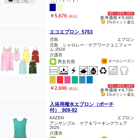
40～43%
OFF
￥5,676
(税込)
参考価格
￥9,460-
1%ポイント
還元
エコエプロン 5763
児島
エプロン
児島 シャロレー・ケアワークユニフォー
ム 2024
介護衣
オールシーズン
男女共用
All
43～46%
OFF
￥2,696
(税込)
参考価格
￥4,730-
1%ポイント
還元
入浴用撥水エプロン（ポーチ
付） 909-92
KAZEN
エプロン
アンサンブル ケア＆ワーキングウェア
2025
介護衣