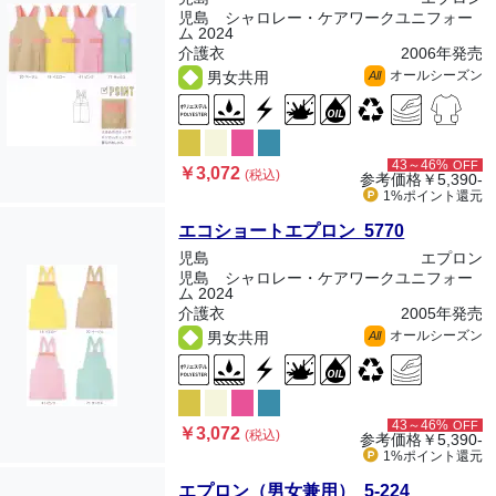
児島 シャロレー・ケアワークユニフォー
ム 2024
介護衣
2006年発売
オールシーズン
男女共用
All
43～46%
OFF
￥3,072
(税込)
参考価格
￥5,390-
1%ポイント
還元
エコショートエプロン 5770
児島
エプロン
児島 シャロレー・ケアワークユニフォー
ム 2024
介護衣
2005年発売
オールシーズン
男女共用
All
43～46%
OFF
￥3,072
(税込)
参考価格
￥5,390-
1%ポイント
還元
エプロン（男女兼用） 5-224