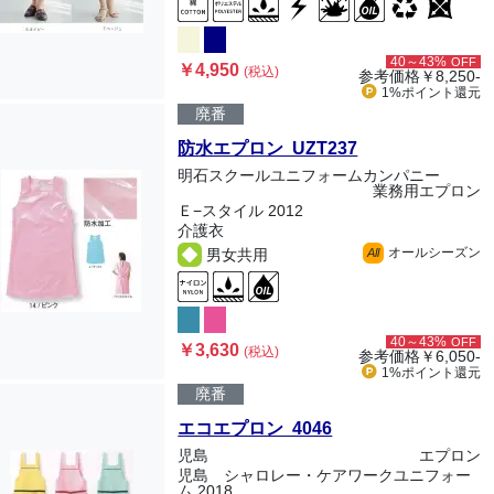
40～43%
OFF
￥4,950
(税込)
参考価格
￥8,250-
1%ポイント
還元
廃番
防水エプロン UZT237
明石スクールユニフォームカンパニー
業務用エプロン
Ｅ−スタイル 2012
介護衣
オールシーズン
男女共用
All
40～43%
OFF
￥3,630
(税込)
参考価格
￥6,050-
1%ポイント
還元
廃番
エコエプロン 4046
児島
エプロン
児島 シャロレー・ケアワークユニフォー
ム 2018