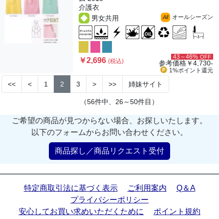
介護衣
オールシーズン
男女共用
All
43～46%
OFF
￥2,696
(税込)
参考価格
￥4,730-
1%ポイント
還元
<<
<
1
2
3
>
>>
姉妹サイト
（56件中、26～50件目）
ご希望の商品が見つからない場合、お探しいたします。
以下のフォームからお問い合わせください。
商品探し／商品リクエスト受付
特定商取引法に基づく表示
ご利用案内
Q＆A
プライバシーポリシー
安心してお買い求めいただくために
ポイント規約