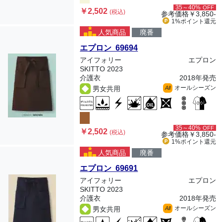
35～40%
OFF
￥2,502
(税込)
参考価格
￥3,850-
1%ポイント
還元
人気商品
廃番
エプロン 69694
アイフォリー
エプロン
SKITTO 2023
介護衣
2018年発売
オールシーズン
男女共用
All
35～40%
OFF
￥2,502
(税込)
参考価格
￥3,850-
1%ポイント
還元
人気商品
廃番
エプロン 69691
アイフォリー
エプロン
SKITTO 2023
介護衣
2018年発売
オールシーズン
男女共用
All