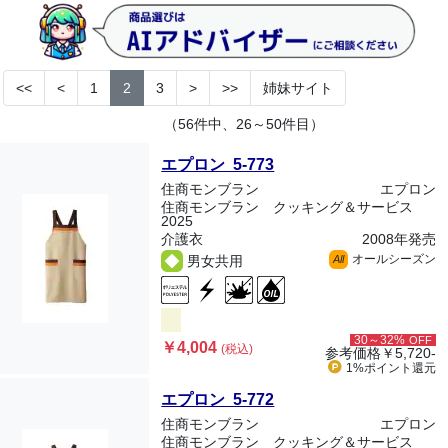
<<
<
1
2
3
>
>>
姉妹サイト
（56件中、26～50件目）
エプロン 5-773
住商モンブラン
エプロン
住商モンブラン クッキング＆サービス
2025
介護衣
2008年発売
オールシーズン
男女共用
All
30～32%
OFF
￥4,004
(税込)
参考価格
￥5,720-
1%ポイント
還元
エプロン 5-772
住商モンブラン
エプロン
住商モンブラン クッキング＆サービス