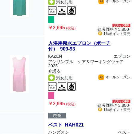
オールシーズン
男女共用
All
30%
OFF
￥2,695
(税込)
参考価格
￥3,850-
1%ポイント
還元
入浴用撥水エプロン（ポーチ
付） 909-93
KAZEN
エプロン
アンサンブル ケア＆ワーキングウェア
2025
介護衣
オールシーズン
男女共用
All
30%
OFF
￥2,695
(税込)
参考価格
￥3,850-
1%ポイント
還元
廃番
ベスト HAH021
ハンズオン
ベスト