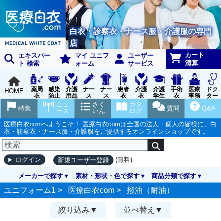
白衣・診察衣・ナース服・介護服の専門
店
カート
エキスパー
マイ ユニフ
ユーザー
清算
ト 検索
ォーム
サービス
薬局
感染
介護
ナー
ナー
患者
介護
介護
手術
医療
ドク
HOME
衣
防止
用品
ス
ス
衣
衣
学生
衣
事務
ター
用品
グッ
ウェ
実習
受付
ウェ
ニュ
さく
カタ
特集
質問
Q&A
ズ
ア
衣
ア
ース
いん
ログ
医療白衣comへようこそ！ 医療白衣comは全国の法人・個人の皆様に、白
衣・診察衣・ナース服・介護服をご提供するオンラインショップです。
(無料)
ログイン
新規ユーザー登録
メーカーで探す
素材・形状・色で探す
商品分類で探す
ユニフォーム1 >
医療白衣com
>
撥油（耐油）
絞り込み
並べ替え