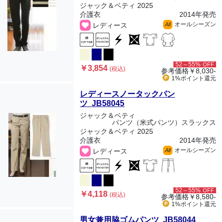
ジャック＆ベティ 2025
介護衣
2014年発売
オールシーズン
レディース
All
52～55%
OFF
￥3,854
(税込)
参考価格
￥8,030-
1%ポイント
還元
レディースノータックパン
ツ JB58045
ジャック＆ベティ
パンツ（米式パンツ）スラックス
ジャック＆ベティ 2025
介護衣
2014年発売
オールシーズン
レディース
All
52～55%
OFF
￥4,118
(税込)
参考価格
￥8,580-
1%ポイント
還元
男女兼用脇ゴムパンツ JB58044