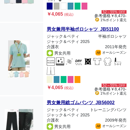
52～55%
OFF
￥4,065
(税込)
参考価格
￥8,470-
1%ポイント
還元
男女兼用半袖ポロシャツ JB51100
ジャック＆ベティ
半袖ポロシャツ
ジャック＆ベティ 2025
介護衣
2011年発売
オールシーズン
男女共用
All
52～55%
OFF
￥4,065
(税込)
参考価格
￥8,470-
1%ポイント
還元
男女兼用総ゴムパンツ JB56002
ジャック＆ベティ
トレーニングパンツ
ジャック＆ベティ 2025
介護衣
2009年発売
オールシーズン
男女共用
All