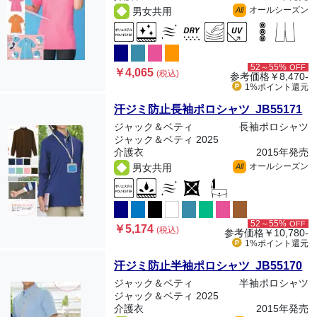
オールシーズン
男女共用
All
52～55%
OFF
￥4,065
(税込)
参考価格
￥8,470-
1%ポイント
還元
汗ジミ防止長袖ポロシャツ JB55171
ジャック＆ベティ
長袖ポロシャツ
ジャック＆ベティ 2025
介護衣
2015年発売
オールシーズン
男女共用
All
52～55%
OFF
￥5,174
(税込)
参考価格
￥10,780-
1%ポイント
還元
汗ジミ防止半袖ポロシャツ JB55170
ジャック＆ベティ
半袖ポロシャツ
ジャック＆ベティ 2025
介護衣
2015年発売