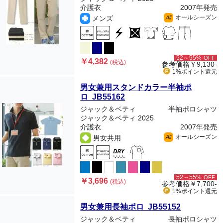
介護衣
2007年発売
オールシーズン
メンズ
All
52～55%
OFF
￥4,382
(税込)
参考価格
￥9,130-
1%ポイント
還元
男女兼用スタンドカラー半袖ポ
ロ JB55162
ジャック＆ベティ
半袖ポロシャツ
ジャック＆ベティ 2025
介護衣
2007年発売
オールシーズン
男女共用
All
52～55%
OFF
￥3,696
(税込)
参考価格
￥7,700-
1%ポイント
還元
男女兼用長袖ポロ JB55152
ジャック＆ベティ
長袖ポロシャツ