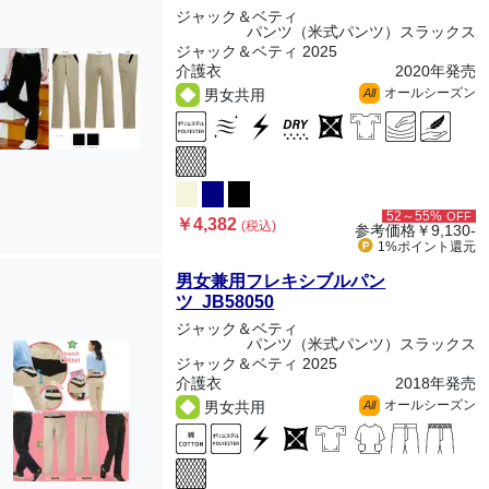
ジャック＆ベティ
パンツ（米式パンツ）スラックス
ジャック＆ベティ 2025
介護衣
2020年発売
オールシーズン
男女共用
All
52～55%
OFF
￥4,382
(税込)
参考価格
￥9,130-
1%ポイント
還元
男女兼用フレキシブルパン
ツ JB58050
ジャック＆ベティ
パンツ（米式パンツ）スラックス
ジャック＆ベティ 2025
介護衣
2018年発売
オールシーズン
男女共用
All