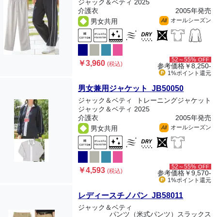
ジャック＆ベティ 2025
介護衣
2005年発売
オールシーズン
男女共用
All
52～55%
OFF
￥3,960
(税込)
参考価格
￥8,250-
1%ポイント
還元
男女兼用ジャケット JB50050
ジャック＆ベティ
トレーニングジャケット
ジャック＆ベティ 2025
介護衣
2005年発売
オールシーズン
男女共用
All
52～55%
OFF
￥4,593
(税込)
参考価格
￥9,570-
1%ポイント
還元
レディースチノパン JB58011
ジャック＆ベティ
パンツ（米式パンツ）スラックス