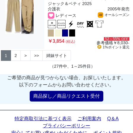
ジャック＆ベティ 2025
介護衣
2005年発売
オールシーズン
レディース
All
52～55%
OFF
￥3,854
(税込)
参考価格
￥8,030-
1%ポイント
還元
1
2
>
>>
姉妹サイト
（27件中、1～25件目）
ご希望の商品が見つからない場合、お探しいたします。
以下のフォームからお問い合わせください。
商品探し／商品リクエスト受付
特定商取引法に基づく表示
ご利用案内
Q＆A
プライバシーポリシー
安心してお買い求めいただくために
ポイント規約