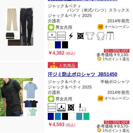
ジャック＆ベティ
パンツ（米式パンツ）スラックス
ジャック＆ベティ 2025
介護衣
2014年発売
オールシーズン
男女共用
All
52～55%
OFF
￥4,382
(税込)
参考価格
￥9,130-
1%ポイント
還元
人気商品
汗ジミ防止ポロシャツ JB51450
ジャック＆ベティ
半袖ポロシャツ
ジャック＆ベティ 2025
介護衣
2014年発売
オールシーズン
男女共用
All
52～55%
OFF
￥4,593
(税込)
参考価格
￥9,570-
1%ポイント
還元