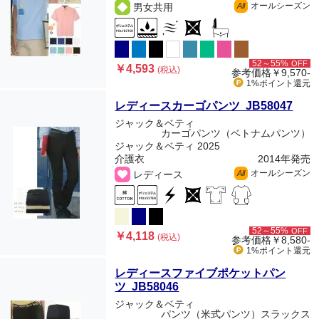
オールシーズン
男女共用
All
52～55%
OFF
￥4,593
(税込)
参考価格
￥9,570-
1%ポイント
還元
レディースカーゴパンツ JB58047
ジャック＆ベティ
カーゴパンツ（ベトナムパンツ）
ジャック＆ベティ 2025
介護衣
2014年発売
オールシーズン
レディース
All
52～55%
OFF
￥4,118
(税込)
参考価格
￥8,580-
1%ポイント
還元
レディースファイブポケットパン
ツ JB58046
ジャック＆ベティ
パンツ（米式パンツ）スラックス