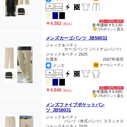
52～55%
OFF
￥4,382
(税込)
参考価格
￥9,130-
1%ポイント
還元
メンズカーゴパンツ JB58032
ジャック＆ベティ
カーゴパンツ（ベトナムパンツ）
ジャック＆ベティ 2025
介護衣
2007年発売
オールシーズン
メンズ
All
52～55%
OFF
￥4,646
(税込)
参考価格
￥9,680-
1%ポイント
還元
メンズファイブポケットパン
ツ JB58031
ジャック＆ベティ
パンツ（米式パンツ）スラックス
ジャック＆ベティ 2025