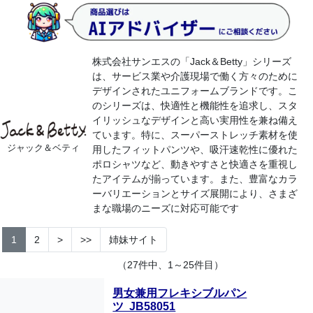
株式会社サンエスの「Jack＆Betty」シリーズ
は、サービス業や介護現場で働く方々のために
デザインされたユニフォームブランドです。こ
のシリーズは、快適性と機能性を追求し、スタ
イリッシュなデザインと高い実用性を兼ね備え
ています。特に、スーパーストレッチ素材を使
ジャック＆ベティ
用したフィットパンツや、吸汗速乾性に優れた
ポロシャツなど、動きやすさと快適さを重視し
たアイテムが揃っています。また、豊富なカラ
ーバリエーションとサイズ展開により、さまざ
まな職場のニーズに対応可能です
1
2
>
>>
姉妹サイト
（27件中、1～25件目）
男女兼用フレキシブルパン
ツ JB58051