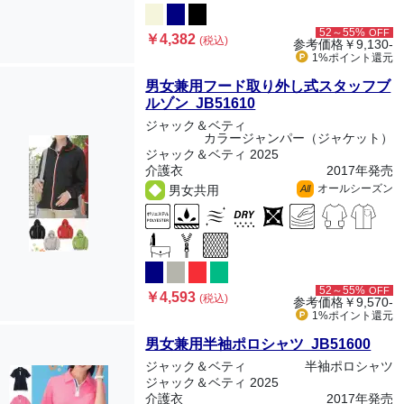
52～55%
OFF
￥4,382
(税込)
参考価格
￥9,130-
1%ポイント
還元
男女兼用フード取り外し式スタッフブ
ルゾン JB51610
ジャック＆ベティ
カラージャンパー（ジャケット）
ジャック＆ベティ 2025
介護衣
2017年発売
オールシーズン
男女共用
All
52～55%
OFF
￥4,593
(税込)
参考価格
￥9,570-
1%ポイント
還元
男女兼用半袖ポロシャツ JB51600
ジャック＆ベティ
半袖ポロシャツ
ジャック＆ベティ 2025
介護衣
2017年発売