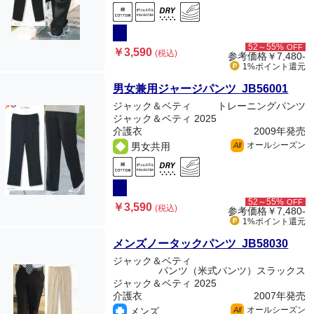
52～55%
OFF
￥3,590
(税込)
参考価格
￥7,480-
1%ポイント
還元
男女兼用ジャージパンツ JB56001
ジャック＆ベティ
トレーニングパンツ
ジャック＆ベティ 2025
介護衣
2009年発売
オールシーズン
男女共用
All
52～55%
OFF
￥3,590
(税込)
参考価格
￥7,480-
1%ポイント
還元
メンズノータックパンツ JB58030
ジャック＆ベティ
パンツ（米式パンツ）スラックス
ジャック＆ベティ 2025
介護衣
2007年発売
オールシーズン
メンズ
All