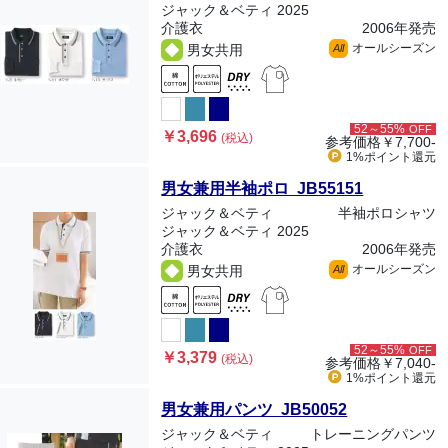
ジャック＆ベティ 2025
介護衣
2006年発売
オールシーズン
男女共用
All
52～55%
OFF
￥3,696
(税込)
参考価格
￥7,700-
1%ポイント
還元
男女兼用半袖ポロ JB55151
ジャック＆ベティ
半袖ポロシャツ
ジャック＆ベティ 2025
介護衣
2006年発売
オールシーズン
男女共用
All
52～55%
OFF
￥3,379
(税込)
参考価格
￥7,040-
1%ポイント
還元
男女兼用パンツ JB50052
ジャック＆ベティ
トレーニングパンツ