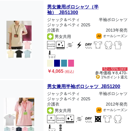
男女兼用ポロシャツ（半
袖） JB51300
ジャック＆ベティ
半袖ポロシャツ
ジャック＆ベティ 2025
介護衣
2013年発売
オールシーズン
男女共用
All
52～55%
OFF
￥4,065
(税込)
参考価格
￥8,470-
1%ポイント
還元
男女兼用半袖ポロシャツ JB51200
ジャック＆ベティ
半袖ポロシャツ
ジャック＆ベティ 2025
介護衣
2012年発売
オールシーズン
男女共用
All