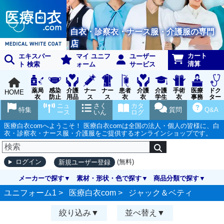
白衣・診察衣・ナース服・介護服の専門
店
カート
エキスパー
マイ ユニフ
ユーザー
清算
ト 検索
ォーム
サービス
薬局
感染
介護
ナー
ナー
患者
介護
介護
手術
医療
ドク
HOME
衣
防止
用品
ス
ス
衣
衣
学生
衣
事務
ター
用品
グッ
ウェ
実習
受付
ウェ
ニュ
さく
カタ
特集
質問
Q&A
ズ
ア
衣
ア
ース
いん
ログ
医療白衣comへようこそ！ 医療白衣comは全国の法人・個人の皆様に、白
衣・診察衣・ナース服・介護服をご提供するオンラインショップです。
(無料)
ログイン
新規ユーザー登録
メーカーで探す
素材・形状・色で探す
商品分類で探す
ユニフォーム1 >
医療白衣com
>
ジャック＆ベティ
絞り込み
並べ替え