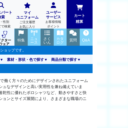
スパート
ユーザー
マイ
カート
検索
サービス
ユニフォーム
精算
・性別
お客様情報
ご注文履歴
どで検索
ポイント
お気に入り
ニュ
さく
カタ
特集
質問
Q&A
ドクター
ース
いん
ログ
ウェア
ンショップです。
素材・形状・色で探す
商品分類で探す
現場で働く方々のためにデザインされたユニフォーム
シュなデザインと高い実用性を兼ね備えていま
速乾性に優れたポロシャツなど、動きやすさと快
ションとサイズ展開により、さまざまな職場のニ