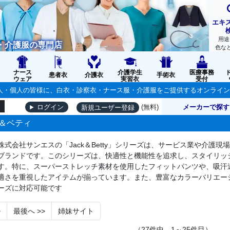
エキ
用途
・介護服の専門店
色な
ナース
介護学生
医療事務
患者衣
介護衣
手術衣
ウェア
実習衣
受付
の法人・個人の皆様に、白衣・診察衣・ナース服・介護服をご提供するオンライ
(無料)
メーカーで探す
ログイン
新規ユーザー登録
＆ベティ
株式会社サンエスの「Jack＆Betty」シリーズは、サービス業や介護
ブランドです。このシリーズは、快適性と機能性を追求し、スタイリッ
す。特に、スーパーストレッチ素材を使用したフィットパンツや、吸汗
適さを重視したアイテムが揃っています。また、豊富なカラーバリエー
ーズに対応可能です
>
最後へ
>>
姉妹サイト
（27件中、1～25件目）