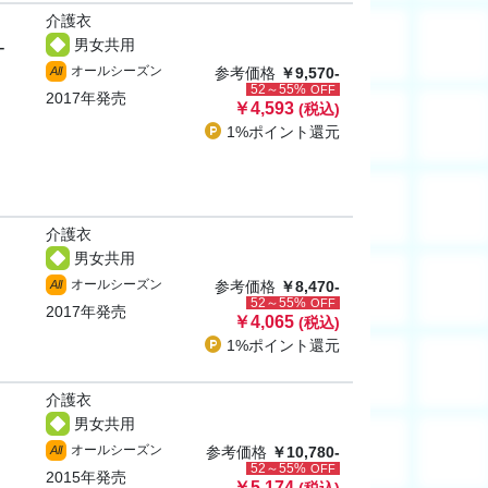
介護衣
男女共用
ー
オールシーズン
All
参考価格
￥9,570-
52～55%
OFF
2017年発売
￥4,593
(税込)
1%ポイント
還元
介護衣
男女共用
オールシーズン
All
参考価格
￥8,470-
52～55%
OFF
2017年発売
￥4,065
(税込)
1%ポイント
還元
介護衣
男女共用
オールシーズン
All
参考価格
￥10,780-
52～55%
OFF
2015年発売
￥5,174