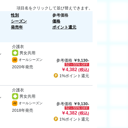
項目名をクリックして並び替えできます。
性別
参考価格
シーズン
価格
発売年
ポイント還元
介護衣
男女共用
ン
オールシーズン
All
参考価格
￥9,130-
52～55%
OFF
2020年発売
￥4,382
(税込)
1%ポイント
還元
介護衣
男女共用
ン
オールシーズン
All
参考価格
￥9,130-
52～55%
OFF
2018年発売
￥4,382
(税込)
1%ポイント
還元