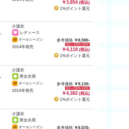
￥3,854
(税込)
1%ポイント
還元
介護衣
レディース
ン
オールシーズン
All
参考価格
￥8,580-
52～55%
OFF
2014年発売
￥4,118
(税込)
1%ポイント
還元
介護衣
男女共用
ン
オールシーズン
All
参考価格
￥9,130-
52～55%
OFF
2014年発売
￥4,382
(税込)
1%ポイント
還元
介護衣
男女共用
オールシーズン
All
参考価格
￥9,570-