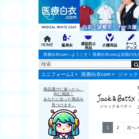
白衣・診察衣・ナース服
感染防止
ナース
HOME
薬局衣
介護用品
用品
グッズ
医療白衣comへようこそ！ 医療白衣comは全国
ユニフォーム1 >
医療白衣com
>
ジャック
商品選びに迷ったら、
AIに相談！
あなたに合った商品を
見つけます。
ジャック＆ベティ
1
2
次へ