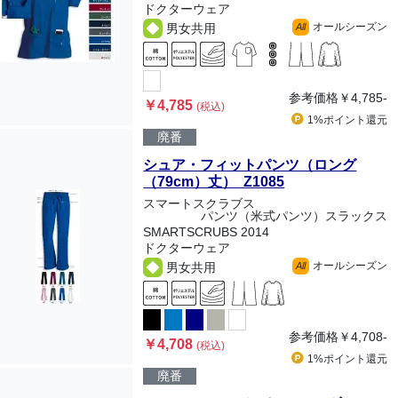
ドクターウェア
オールシーズン
男女共用
All
参考価格
￥4,785-
￥4,785
(税込)
1%ポイント
還元
廃番
シュア・フィットパンツ（ロング
（79cm）丈） Z1085
スマートスクラブス
パンツ（米式パンツ）スラックス
SMARTSCRUBS 2014
ドクターウェア
オールシーズン
男女共用
All
参考価格
￥4,708-
￥4,708
(税込)
1%ポイント
還元
廃番