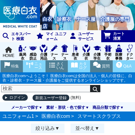
白衣・診察衣・ナース服・介護服の専門
店
カート
エキスパー
マイ ユニフ
ユーザー
清算
ト 検索
ォーム
サービス
薬局
感染
介護
ナー
ナー
患者
介護
介護
手術
医療
ドク
HOME
衣
防止
用品
ス
ス
衣
衣
学生
衣
事務
ター
用品
グッ
ウェ
実習
受付
ウェ
ニュ
さく
カタ
特集
質問
Q&A
ズ
ア
衣
ア
ース
いん
ログ
医療白衣comへようこそ！ 医療白衣comは全国の法人・個人の皆様に、白
衣・診察衣・ナース服・介護服をご提供するオンラインショップです。
(無料)
ログイン
新規ユーザー登録
メーカーで探す
素材・形状・色で探す
商品分類で探す
ユニフォーム1 >
医療白衣com
>
スマートスクラブス
絞り込み
並べ替え