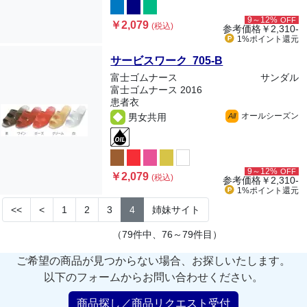
9～12%
OFF
￥2,079
(税込)
参考価格
￥2,310-
1%ポイント
還元
サービスワーク 705-B
富士ゴムナース
サンダル
富士ゴムナース 2016
患者衣
オールシーズン
男女共用
All
9～12%
OFF
￥2,079
(税込)
参考価格
￥2,310-
1%ポイント
還元
<<
<
1
2
3
4
姉妹サイト
（79件中、76～79件目）
ご希望の商品が見つからない場合、お探しいたします。
以下のフォームからお問い合わせください。
商品探し／商品リクエスト受付