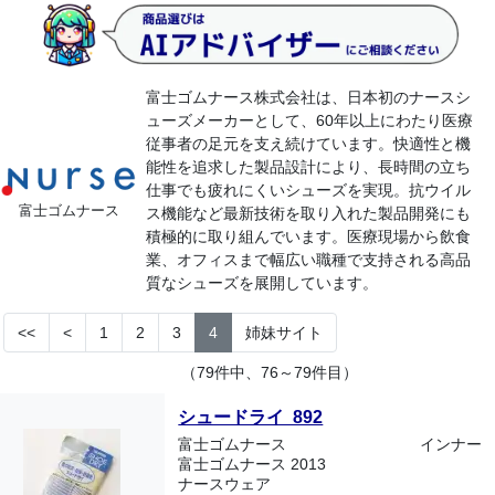
富士ゴムナース株式会社は、日本初のナースシ
ューズメーカーとして、60年以上にわたり医療
従事者の足元を支え続けています。快適性と機
能性を追求した製品設計により、長時間の立ち
仕事でも疲れにくいシューズを実現。抗ウイル
富士ゴムナース
ス機能など最新技術を取り入れた製品開発にも
積極的に取り組んでいます。医療現場から飲食
業、オフィスまで幅広い職種で支持される高品
質なシューズを展開しています。
<<
<
1
2
3
4
姉妹サイト
（79件中、76～79件目）
シュードライ 892
富士ゴムナース
インナー
富士ゴムナース 2013
ナースウェア