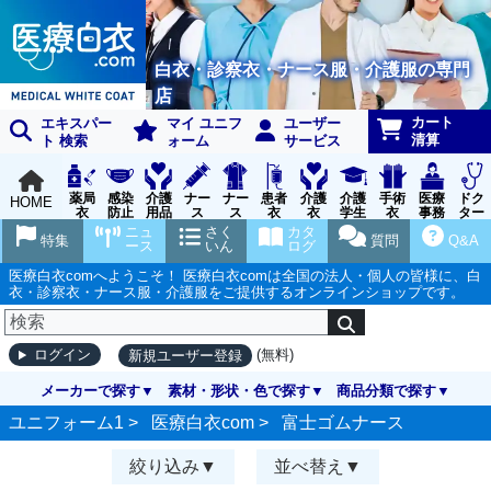
白衣・診察衣・ナース服・介護服の専門
店
カート
エキスパー
マイ ユニフ
ユーザー
清算
ト 検索
ォーム
サービス
薬局
感染
介護
ナー
ナー
患者
介護
介護
手術
医療
ドク
HOME
衣
防止
用品
ス
ス
衣
衣
学生
衣
事務
ター
用品
グッ
ウェ
実習
受付
ウェ
ニュ
さく
カタ
特集
質問
Q&A
ズ
ア
衣
ア
ース
いん
ログ
医療白衣comへようこそ！ 医療白衣comは全国の法人・個人の皆様に、白
衣・診察衣・ナース服・介護服をご提供するオンラインショップです。
(無料)
ログイン
新規ユーザー登録
メーカーで探す
素材・形状・色で探す
商品分類で探す
ユニフォーム1 >
医療白衣com
>
富士ゴムナース
絞り込み
並べ替え