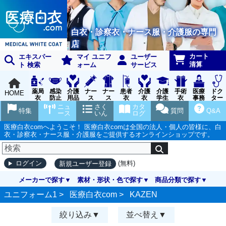
白衣・診察衣・ナース服・介護服の専門
店
カート
エキスパー
マイ ユニフ
ユーザー
清算
ト 検索
ォーム
サービス
薬局
感染
介護
ナー
ナー
患者
介護
介護
手術
医療
ドク
HOME
衣
防止
用品
ス
ス
衣
衣
学生
衣
事務
ター
用品
グッ
ウェ
実習
受付
ウェ
ニュ
さく
カタ
特集
質問
Q&A
ズ
ア
衣
ア
ース
いん
ログ
医療白衣comへようこそ！ 医療白衣comは全国の法人・個人の皆様に、白
衣・診察衣・ナース服・介護服をご提供するオンラインショップです。
(無料)
ログイン
新規ユーザー登録
メーカーで探す
素材・形状・色で探す
商品分類で探す
ユニフォーム1 >
医療白衣com
>
KAZEN
絞り込み
並べ替え