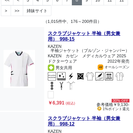
<<
<
3
4
5
6
7
8
9
10
11
12
>
>>
姉妹サイト
（1,015件中、176～200件目）
スクラブジャケット 半袖（男女兼
用） 998-15
KAZEN
半袖ジャケット（ブルゾン・ジャンパー）
KAZEN カゼン メディカルウェア 2025
ドクターウェア
2022年発売
オールシーズン
男女共用
All
30%
OFF
￥6,391
(税込)
参考価格
￥9,130-
1%ポイント
還元
スクラブジャケット 半袖（男女兼
用） 998-12
KAZEN