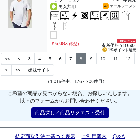
オールシーズン
男女共用
All
30%
OFF
￥6,083
(税込)
参考価格
￥8,690-
1%ポイント
還元
<<
<
3
4
5
6
7
8
9
10
11
12
>
>>
姉妹サイト
（1,015件中、176～200件目）
ご希望の商品が見つからない場合、お探しいたします。
以下のフォームからお問い合わせください。
商品探し／商品リクエスト受付
特定商取引法に基づく表示
ご利用案内
Q＆A