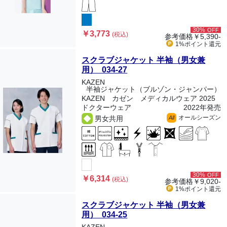
30%
OFF
￥3,773
(税込)
参考価格
￥5,390-
1%ポイント
還元
スクラブジャケット 半袖（男女兼
用） 034-27
KAZEN
半袖ジャケット（ブルゾン・ジャンパー）
KAZEN カゼン メディカルウェア 2025
ドクターウェア
2022年発売
オールシーズン
男女共用
All
30%
OFF
￥6,314
(税込)
参考価格
￥9,020-
1%ポイント
還元
スクラブジャケット 半袖（男女兼
用） 034-25