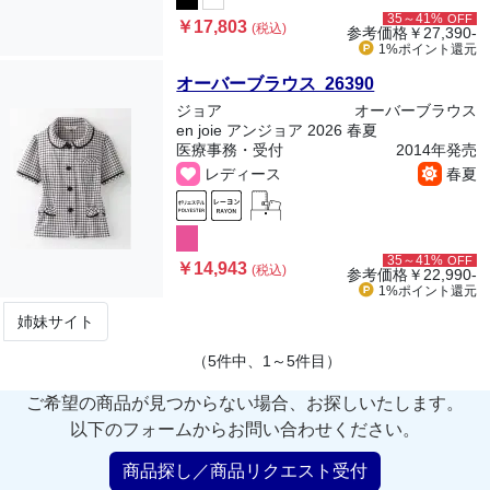
35～41%
OFF
￥17,803
(税込)
参考価格
￥27,390-
1%ポイント
還元
オーバーブラウス 26390
ジョア
オーバーブラウス
en joie アンジョア 2026 春夏
医療事務・受付
2014年発売
レディース
春夏
35～41%
OFF
￥14,943
(税込)
参考価格
￥22,990-
1%ポイント
還元
姉妹サイト
（5件中、1～5件目）
ご希望の商品が見つからない場合、お探しいたします。
以下のフォームからお問い合わせください。
商品探し／商品リクエスト受付