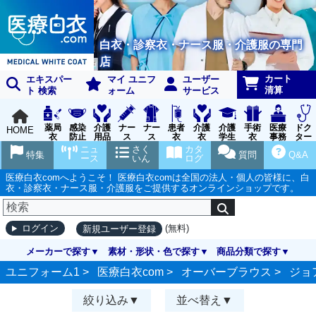
白衣・診察衣・ナース服・介護服の専門
店
カート
エキスパー
マイ ユニフ
ユーザー
清算
ト 検索
ォーム
サービス
薬局
感染
介護
ナー
ナー
患者
介護
介護
手術
医療
ドク
HOME
衣
防止
用品
ス
ス
衣
衣
学生
衣
事務
ター
用品
グッ
ウェ
実習
受付
ウェ
ニュ
さく
カタ
特集
質問
Q&A
ズ
ア
衣
ア
ース
いん
ログ
医療白衣comへようこそ！ 医療白衣comは全国の法人・個人の皆様に、白
衣・診察衣・ナース服・介護服をご提供するオンラインショップです。
(無料)
ログイン
新規ユーザー登録
メーカーで探す
素材・形状・色で探す
商品分類で探す
ユニフォーム1 >
医療白衣com
>
オーバーブラウス
>
ジョ
絞り込み
並べ替え