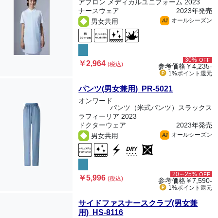
アプロン メディカルユニフォーム 2023
ナースウェア
2023年発売
オールシーズン
男女共用
All
30%
OFF
￥2,964
(税込)
参考価格
￥4,235-
1%ポイント
還元
パンツ(男女兼用) PR-5021
オンワード
パンツ（米式パンツ）スラックス
ラフィーリア 2023
ドクターウェア
2023年発売
オールシーズン
男女共用
All
20～25%
OFF
￥5,996
(税込)
参考価格
￥7,590-
1%ポイント
還元
サイドファスナースクラブ(男女兼
用) HS-8116