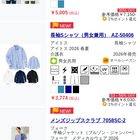
30%
OFF
￥5,005
(税込)
参考価格
￥7,150-
1%ポイント
還元
NEW!
長袖Sシャツ（男女兼用） AZ-50406
アイトス
長袖シャツ
アイトス 2026 春夏
介護衣
2026年発売
オールシーズン
男女共用
All
53～56%
OFF
￥3,774
(税込)
参考価格
￥8,030-
1%ポイント
還元
NEW!
メンズジップスクラブ 7058SC-2
フォーク
半袖ジャケット（ブルゾン・ジャンパー）
フォーク メディカルウェア 2026