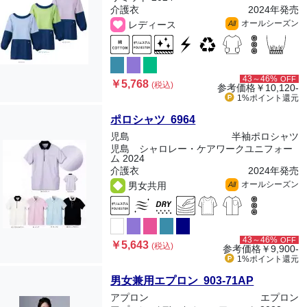
介護衣
2024年発売
オールシーズン
レディース
All
43～46%
OFF
￥5,768
(税込)
参考価格
￥10,120-
1%ポイント
還元
ポロシャツ 6964
児島
半袖ポロシャツ
児島 シャロレー・ケアワークユニフォー
ム 2024
介護衣
2024年発売
オールシーズン
男女共用
All
43～46%
OFF
￥5,643
(税込)
参考価格
￥9,900-
1%ポイント
還元
男女兼用エプロン 903-71AP
アプロン
エプロン