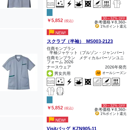
30～32%
OFF
￥5,852
(税込)
参考価格
￥8,360-
1%ポイント
還元
NEW!
スクラブ（半袖） MS003-2123
住商モンブラン
半袖ジャケット（ブルゾン・ジャンパー）
住商モンブラン メディカルパーソンユニ
フォーム 2026
ナースウェア
2026年発売
オールシーズン
男女共用
All
30～32%
OFF
￥5,852
(税込)
参考価格
￥8,360-
1%ポイント
還元
NEW!
Visitバッグ KZN905-11