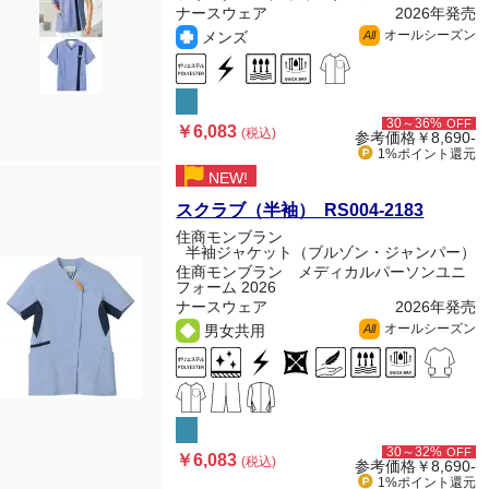
ナースウェア
2026年発売
オールシーズン
メンズ
All
30～36%
OFF
￥6,083
(税込)
参考価格
￥8,690-
1%ポイント
還元
NEW!
スクラブ（半袖） RS004-2183
住商モンブラン
半袖ジャケット（ブルゾン・ジャンパー）
住商モンブラン メディカルパーソンユニ
フォーム 2026
ナースウェア
2026年発売
オールシーズン
男女共用
All
30～32%
OFF
￥6,083
(税込)
参考価格
￥8,690-
1%ポイント
還元