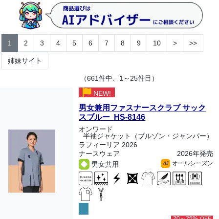
1
2
3
4
5
6
7
8
9
10
>
>>
姉妹サイト
（661件中、1～25件目）
NEW!
男女兼用ファスナースクラブ サック
スブルー HS-8146
オンワード
半袖ジャケット（ブルゾン・ジャンパー）
ラフィーリア 2026
ナースウェア
2026年発売
オールシーズン
男女共用
All
20～25%
OFF