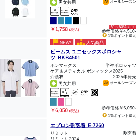
オールシーズン
男女共用
All
61～63%
OFF
￥1,758
(税込)
参考価格
￥4,510-
1%ポイント
還元
NEW!
人気商品
ビームス ユニセックスポロシャ
ツ BKB4501
ボンマックス
半袖ポロシャツ
ケア＆メディカル ボンマックス2025
介護衣
2025年発売
オールシーズン
男女共用
All
参考価格
￥6,050-
￥6,050
(税込)
1%ポイント
還元
エプロン割烹着 E-7260
リミット
割烹着
リミット 2024