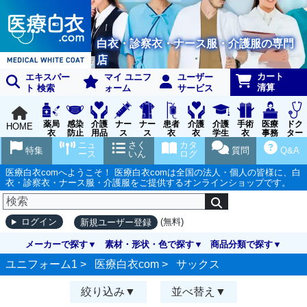
白衣・診察衣・ナース服・介護服の専門
店
カート
エキスパー
マイ ユニフ
ユーザー
清算
ト 検索
ォーム
サービス
薬局
感染
介護
ナー
ナー
患者
介護
介護
手術
医療
ドク
HOME
衣
防止
用品
ス
ス
衣
衣
学生
衣
事務
ター
用品
グッ
ウェ
実習
受付
ウェ
ニュ
さく
カタ
特集
質問
Q&A
ズ
ア
衣
ア
ース
いん
ログ
医療白衣comへようこそ！ 医療白衣comは全国の法人・個人の皆様に、白
衣・診察衣・ナース服・介護服をご提供するオンラインショップです。
(無料)
ログイン
新規ユーザー登録
メーカーで探す
素材・形状・色で探す
商品分類で探す
ユニフォーム1 >
医療白衣com
>
サックス
絞り込み
並べ替え