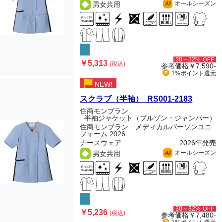
オールシーズン
男女共用
All
30～32%
OFF
￥5,313
(税込)
参考価格
￥7,590-
1%ポイント
還元
NEW!
スクラブ（半袖） RS001-2183
住商モンブラン
半袖ジャケット（ブルゾン・ジャンパー）
住商モンブラン メディカルパーソンユニ
フォーム 2026
ナースウェア
2026年発売
オールシーズン
男女共用
All
30～32%
OFF
￥5,236
(税込)
参考価格
￥7,480-