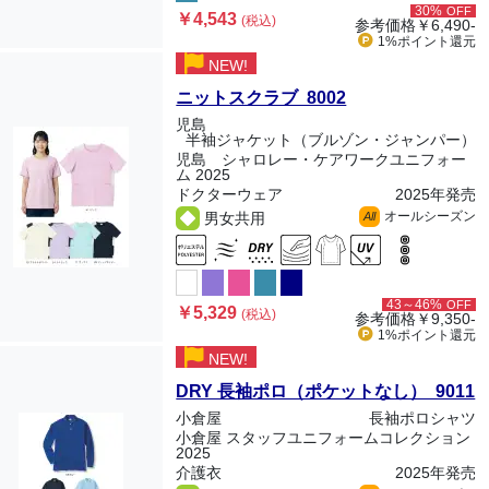
30%
OFF
￥4,543
(税込)
参考価格
￥6,490-
1%ポイント
還元
NEW!
ニットスクラブ 8002
児島
半袖ジャケット（ブルゾン・ジャンパー）
児島 シャロレー・ケアワークユニフォー
ム 2025
ドクターウェア
2025年発売
オールシーズン
男女共用
All
43～46%
OFF
￥5,329
(税込)
参考価格
￥9,350-
1%ポイント
還元
NEW!
DRY 長袖ポロ（ポケットなし） 9011
小倉屋
長袖ポロシャツ
小倉屋 スタッフユニフォームコレクション
2025
介護衣
2025年発売