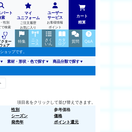
スパート
ユーザー
マイ
カート
検索
サービス
ユニフォーム
精算
・性別
お客様情報
ご注文履歴
どで検索
ポイント
お気に入り
ニュ
さく
カタ
特集
質問
Q&A
ドクター
ース
いん
ログ
ウェア
ンショップです。
素材・形状・色で探す
商品分類で探す
ト
項目名をクリックして並び替えできます。
性別
参考価格
シーズン
価格
発売年
ポイント還元