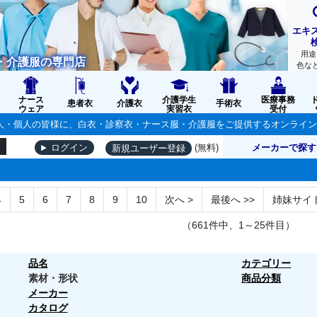
エキ
用途
・介護服の専門店
色な
ナース
介護学生
医療事務
患者衣
介護衣
手術衣
ウェア
実習衣
受付
の法人・個人の皆様に、白衣・診察衣・ナース服・介護服をご提供するオンライ
(無料)
メーカーで探す
ログイン
新規ユーザー登録
4
5
6
7
8
9
10
次へ
>
最後へ
>>
姉妹サイ
（661件中、1～25件目）
品名
カテゴリー
素材・形状
商品分類
メーカー
カタログ