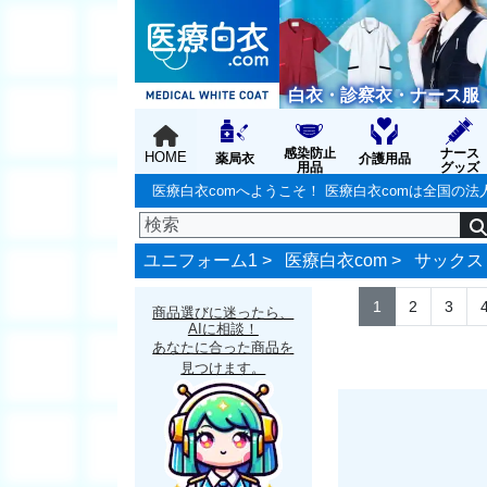
白衣・診察衣・ナース服
感染防止
ナース
HOME
薬局衣
介護用品
用品
グッズ
医療白衣comへようこそ！ 医療白衣comは全国
ユニフォーム1 >
医療白衣com
>
サックス
1
2
3
商品選びに迷ったら、
AIに相談！
あなたに合った商品を
見つけます。