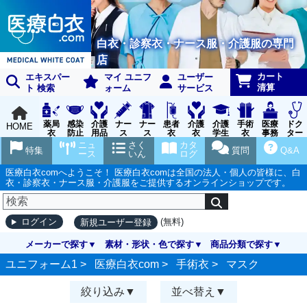
白衣・診察衣・ナース服・介護服の専門
店
カート
エキスパー
マイ ユニフ
ユーザー
清算
ト 検索
ォーム
サービス
薬局
感染
介護
ナー
ナー
患者
介護
介護
手術
医療
ドク
HOME
衣
防止
用品
ス
ス
衣
衣
学生
衣
事務
ター
用品
グッ
ウェ
実習
受付
ウェ
ニュ
さく
カタ
特集
質問
Q&A
ズ
ア
衣
ア
ース
いん
ログ
医療白衣comへようこそ！ 医療白衣comは全国の法人・個人の皆様に、白
衣・診察衣・ナース服・介護服をご提供するオンラインショップです。
(無料)
ログイン
新規ユーザー登録
メーカーで探す
素材・形状・色で探す
商品分類で探す
ユニフォーム1 >
医療白衣com
>
手術衣
>
マスク
絞り込み
並べ替え