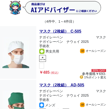
（4件中、1～4件目）
マスク（2枚組） C-505
ナガイレーベン
マスク
ナガイレーベン ナウェイ 2025
手術衣
オールシーズン
男女共用
All
30%
OFF
￥485
(税込)
参考価格
￥693-
1%ポイント
還元
マスク（2枚組） AD-505
ナガイレーベン
マスク
ナガイレーベン ナウェイ 2025
手術衣
オールシーズン
メンズ
All