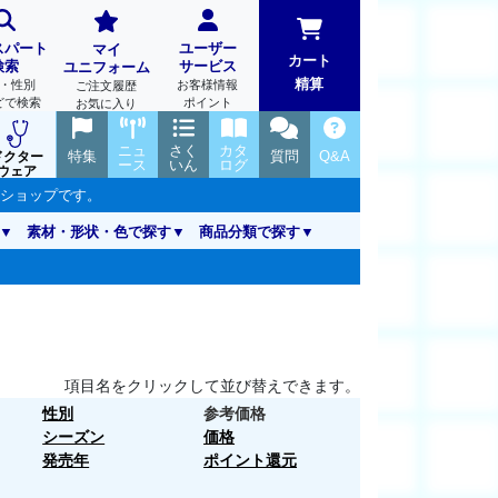
スパート
ユーザー
マイ
カート
検索
サービス
ユニフォーム
精算
・性別
お客様情報
ご注文履歴
どで検索
ポイント
お気に入り
ニュ
さく
カタ
特集
質問
Q&A
ドクター
ース
いん
ログ
ウェア
ンショップです。
素材・形状・色で探す
商品分類で探す
項目名をクリックして並び替えできます。
性別
参考価格
シーズン
価格
発売年
ポイント還元