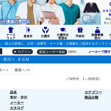
エキ
用途
・介護服の専門店
色な
ナース
介護学生
医療事務
患者衣
介護衣
手術衣
ウェア
実習衣
受付
の法人・個人の皆様に、白衣・診察衣・ナース服・介護服をご提供するオンライ
(無料)
メーカーで探す
ログイン
新規ユーザー登録
・受付
>
ＢＧＭ
次へ
>
最後へ
>>
（74件中、1～25件目）
品名
カテゴリー
素材・形状
商品分類
メーカー
カタログ