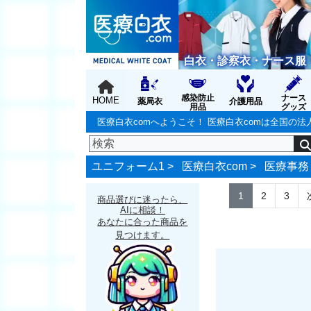
白衣・診察衣・ナース服
感染防止
ナース
HOME
薬局衣
介護用品
用品
グッズ
医療白衣comへようこそ！ 医療白衣comは全国
ユニフォーム1 >
医療白衣com
>
医療事務
1
2
3
商品選びに迷ったら、
AIに相談！
あなたに合った商品を
見つけます。