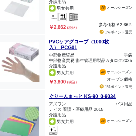
介護用品
オールシーズン
男女共用
All
参考価格
￥2,662-
￥2,662
(税込)
1%ポイント
還元
PVCケアグローブ（1000枚
入） PCG01
中部物産貿易
手袋
中部物産貿易 衛生管理用製品カタログ2025
介護用品
オールシーズン
男女共用
All
オープン価格
￥3,800
(税込)
1%ポイント
還元
ぐりーんまっと KS-90 0-9034
アズワン
バス用品
ナビス 看護・医療用品 2015
介護用品
オールシーズン
男女共用
All