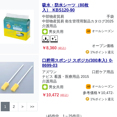
吸水・防水シーツ（80枚
入） KBS120-90
中部物産貿易
手袋
中部物産貿易 衛生管理用製品カタログ2025
介護用品
オールシーズン
男女共用
All
オープン価格
￥8,360
(税込)
1%ポイント
還元
口腔用スポンジ スポジカ(300本入) 0-
8699-03
アズワン
口腔ケア用品
ナビス 看護・医療用品 2015
介護用品
オールシーズン
男女共用
All
参考価格
￥10,472-
￥10,472
(税込)
1%ポイント
還元
1
2
>
>>
（45件中、1～25件目）