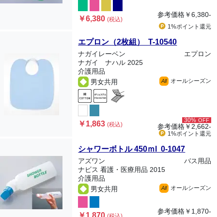
参考価格
￥6,380-
￥6,380
(税込)
1%ポイント
還元
エプロン（2枚組） T-10540
ナガイレーベン
エプロン
ナガイ ナハル 2025
介護用品
オールシーズン
男女共用
All
30%
OFF
￥1,863
(税込)
参考価格
￥2,662-
1%ポイント
還元
シャワーボトル 450ｍl 0-1047
アズワン
バス用品
ナビス 看護・医療用品 2015
介護用品
オールシーズン
男女共用
All
参考価格
￥1,870-
￥1,870
(税込)