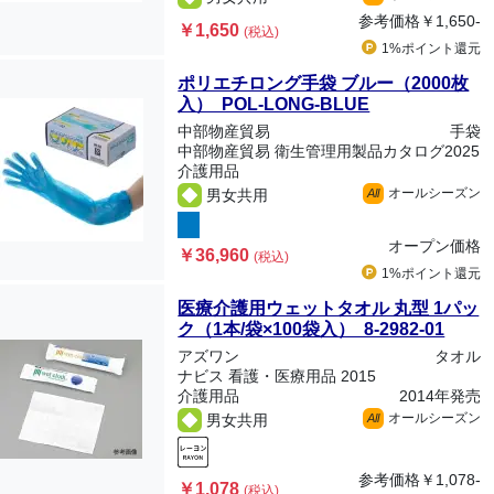
参考価格
￥1,650-
￥1,650
(税込)
1%ポイント
還元
ポリエチロング手袋 ブルー（2000枚
入） POL-LONG-BLUE
中部物産貿易
手袋
中部物産貿易 衛生管理用製品カタログ2025
介護用品
オールシーズン
男女共用
All
オープン価格
￥36,960
(税込)
1%ポイント
還元
医療介護用ウェットタオル 丸型 1パッ
ク（1本/袋×100袋入） 8-2982-01
アズワン
タオル
ナビス 看護・医療用品 2015
介護用品
2014年発売
オールシーズン
男女共用
All
参考価格
￥1,078-
￥1,078
(税込)