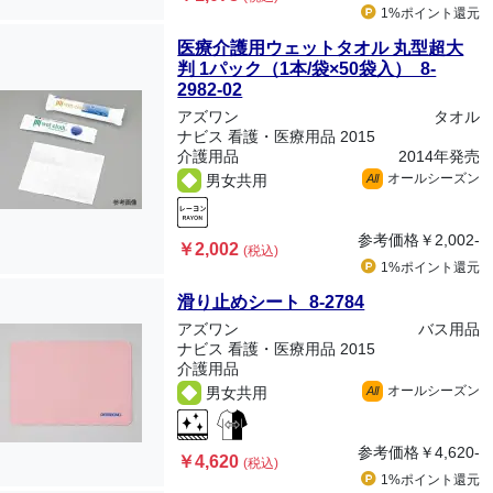
1%ポイント
還元
医療介護用ウェットタオル 丸型超大
判 1パック（1本/袋×50袋入） 8-
2982-02
アズワン
タオル
ナビス 看護・医療用品 2015
介護用品
2014年発売
オールシーズン
男女共用
All
参考価格
￥2,002-
￥2,002
(税込)
1%ポイント
還元
滑り止めシート 8-2784
アズワン
バス用品
ナビス 看護・医療用品 2015
介護用品
オールシーズン
男女共用
All
参考価格
￥4,620-
￥4,620
(税込)
1%ポイント
還元