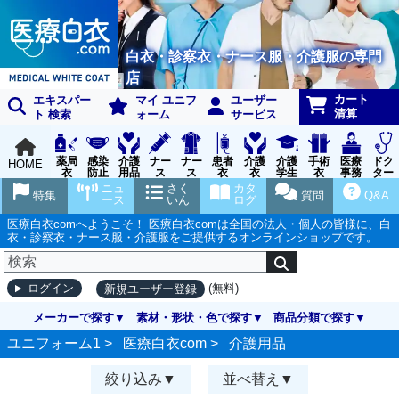
白衣・診察衣・ナース服・介護服の専門
店
カート
エキスパー
マイ ユニフ
ユーザー
清算
ト 検索
ォーム
サービス
薬局
感染
介護
ナー
ナー
患者
介護
介護
手術
医療
ドク
HOME
衣
防止
用品
ス
ス
衣
衣
学生
衣
事務
ター
用品
グッ
ウェ
実習
受付
ウェ
ニュ
さく
カタ
特集
質問
Q&A
ズ
ア
衣
ア
ース
いん
ログ
医療白衣comへようこそ！ 医療白衣comは全国の法人・個人の皆様に、白
衣・診察衣・ナース服・介護服をご提供するオンラインショップです。
(無料)
ログイン
新規ユーザー登録
メーカーで探す
素材・形状・色で探す
商品分類で探す
ユニフォーム1 >
医療白衣com
>
介護用品
絞り込み
並べ替え