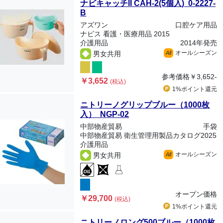
ナビキャッチII CAH-2(5個入) 0-2227-
B
アズワン
口腔ケア用品
ナビス 看護・医療用品 2015
介護用品
2014年発売
オールシーズン
男女共用
All
参考価格
￥3,652-
￥3,652
(税込)
1%ポイント
還元
ニトリーノグリップブルー（1000枚
入） NGP-02
中部物産貿易
手袋
中部物産貿易 衛生管理用製品カタログ2025
介護用品
オールシーズン
男女共用
All
オープン価格
￥29,700
(税込)
1%ポイント
還元
ニトリーノロング500ブルー（1000枚