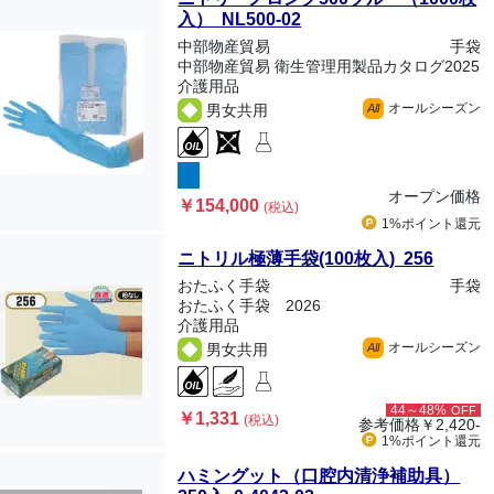
入） NL500-02
中部物産貿易
手袋
中部物産貿易 衛生管理用製品カタログ2025
介護用品
オールシーズン
男女共用
All
オープン価格
￥154,000
(税込)
1%ポイント
還元
ニトリル極薄手袋(100枚入) 256
おたふく手袋
手袋
おたふく手袋 2026
介護用品
オールシーズン
男女共用
All
44～48%
OFF
￥1,331
(税込)
参考価格
￥2,420-
1%ポイント
還元
ハミングット（口腔内清浄補助具）