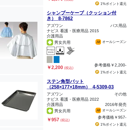
1%ポイント
還元
シャンプーケープ（クッション付
き） 8-7862
アズワン
バス用品
ナビス 看護・医療用品 2015
介護用品
オールシーズン
男女共用
All
参考価格
￥2,200-
￥2,200
(税込)
1%ポイント
還元
ステン角型バット
（258×177×18mm） 4-5309-03
アズワン
その他
ナビス 看護・医療用品 2022
介護用品
2016年発売
オールシーズン
男女共用
All
参考価格
￥957-
￥957
(税込)
1%ポイント
還元