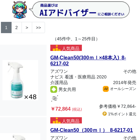
1
2
>
>>
（45件中、1～25件目）
人気商品
GM-Clean50(300ｍｌ×48本入) 8-
6217-02
アズワン
その他
ナビス 看護・医療用品 2020
介護用品
2014年発売
オールシーズン
男女共用
All
参考価格
￥72,864-
￥72,864
(税込)
1%ポイント
還元
人気商品
GM-Clean50（300ｍｌ） 8-6217-01
アズワン
その他