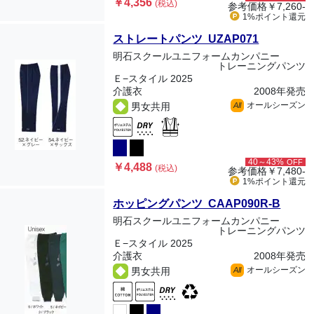
￥4,356
(税込)
参考価格
￥7,260-
1%ポイント
還元
ストレートパンツ UZAP071
明石スクールユニフォームカンパニー
トレーニングパンツ
Ｅ−スタイル 2025
介護衣
2008年発売
オールシーズン
男女共用
All
40～43%
OFF
￥4,488
(税込)
参考価格
￥7,480-
1%ポイント
還元
ホッピングパンツ CAAP090R-B
明石スクールユニフォームカンパニー
トレーニングパンツ
Ｅ−スタイル 2025
介護衣
2008年発売
オールシーズン
男女共用
All