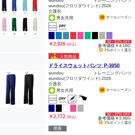
wundou
トレーニングパンツ
wundou(フロリダウインド) 2026
介護衣
オールシーズン
男女共用
All
30～32%
OFF
￥2,926
(税込)
参考価格
￥4,180-
1%ポイント
還元
人気商品
ドライスウェットパンツ P-3050
wundou
トレーニングパンツ
wundou(フロリダウインド) 2026
介護衣
オールシーズン
男女共用
All
30～32%
OFF
￥2,772
(税込)
参考価格
￥3,960-
1%ポイント
還元
廃番