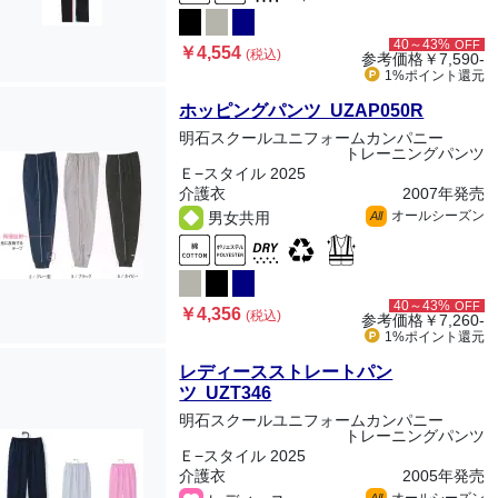
40～43%
OFF
￥4,554
(税込)
参考価格
￥7,590-
1%ポイント
還元
ホッピングパンツ UZAP050R
明石スクールユニフォームカンパニー
トレーニングパンツ
Ｅ−スタイル 2025
介護衣
2007年発売
オールシーズン
男女共用
All
40～43%
OFF
￥4,356
(税込)
参考価格
￥7,260-
1%ポイント
還元
レディースストレートパン
ツ UZT346
明石スクールユニフォームカンパニー
トレーニングパンツ
Ｅ−スタイル 2025
介護衣
2005年発売