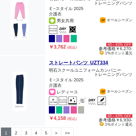
トレーニングパンツ
Ｅ−スタイル 2025
介護衣
オールシーズン
男女共用
All
40～43%
OFF
￥3,762
(税込)
参考価格
￥6,270-
1%ポイント
還元
ストレートパンツ UZT334
明石スクールユニフォームカンパニー
トレーニングパンツ
Ｅ−スタイル 2025
介護衣
オールシーズン
レディース
All
40～43%
OFF
￥4,158
(税込)
参考価格
￥6,930-
1%ポイント
還元
1
2
3
4
5
>
>>