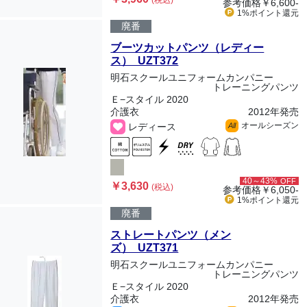
(税込)
参考価格
￥6,600-
1%ポイント
還元
廃番
ブーツカットパンツ（レディー
ス） UZT372
明石スクールユニフォームカンパニー
トレーニングパンツ
Ｅ−スタイル 2020
介護衣
2012年発売
オールシーズン
レディース
All
40～43%
OFF
￥3,630
(税込)
参考価格
￥6,050-
1%ポイント
還元
廃番
ストレートパンツ（メン
ズ） UZT371
明石スクールユニフォームカンパニー
トレーニングパンツ
Ｅ−スタイル 2020
介護衣
2012年発売