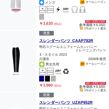
オールシーズン
メンズ
All
40～43%
OFF
￥3,630
(税込)
参考価格
￥6,050-
1%ポイント
還元
廃番
スレンダーパンツ CAAP792R
明石スクールユニフォームカンパニー
トレーニングパンツ
Ｅ−スタイル 2023
介護衣
2008年発売
オールシーズン
男女共用
All
40～43%
OFF
￥3,960
(税込)
参考価格
￥6,600-
1%ポイント
還元
廃番
スレンダーパンツ UZAP952R
明石スクールユニフォームカンパニー