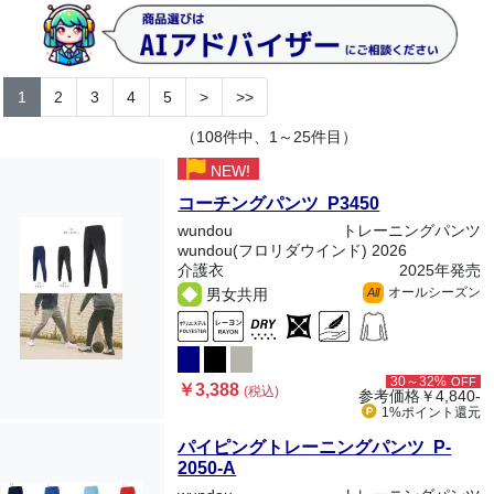
1
2
3
4
5
>
>>
（108件中、1～25件目）
NEW!
コーチングパンツ P3450
wundou
トレーニングパンツ
wundou(フロリダウインド) 2026
介護衣
2025年発売
オールシーズン
男女共用
All
30～32%
OFF
￥3,388
(税込)
参考価格
￥4,840-
1%ポイント
還元
パイピングトレーニングパンツ P-
2050-A