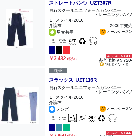
ストレートパンツ UZT307R
明石スクールユニフォームカンパニー
トレーニングパンツ
Ｅ−スタイル 2016
介護衣
2006年発売
オールシーズン
男女共用
All
40～43%
OFF
￥3,432
(税込)
参考価格
￥5,720-
1%ポイント
還元
廃番
スラックス UZT116R
明石スクールユニフォームカンパニー
トレーニングパンツ
Ｅ−スタイル 2016
介護衣
オールシーズン
メンズ
All
40～43%
OFF
￥3,960