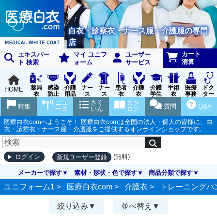
白衣・診察衣・ナース服・介護服の専門
店
カート
エキスパー
マイ ユニフ
ユーザー
清算
ト 検索
ォーム
サービス
薬局
感染
介護
ナー
ナー
患者
介護
介護
手術
医療
ドク
HOME
衣
防止
用品
ス
ス
衣
衣
学生
衣
事務
ター
用品
グッ
ウェ
実習
受付
ウェ
ニュ
さく
カタ
特集
質問
Q&A
ズ
ア
衣
ア
ース
いん
ログ
医療白衣comへようこそ！ 医療白衣comは全国の法人・個人の皆様に、白
衣・診察衣・ナース服・介護服をご提供するオンラインショップです。
(無料)
ログイン
新規ユーザー登録
メーカーで探す
素材・形状・色で探す
商品分類で探す
ユニフォーム1 >
医療白衣com
>
介護衣
>
トレーニングパ
絞り込み
並べ替え