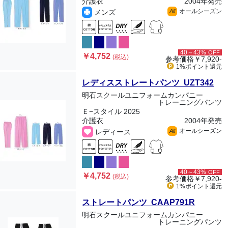
介護衣
2004年発売
オールシーズン
メンズ
All
40～43%
OFF
￥4,752
(税込)
参考価格
￥7,920-
1%ポイント
還元
レディスストレートパンツ UZT342
明石スクールユニフォームカンパニー
トレーニングパンツ
Ｅ−スタイル 2025
介護衣
2004年発売
オールシーズン
レディース
All
40～43%
OFF
￥4,752
(税込)
参考価格
￥7,920-
1%ポイント
還元
ストレートパンツ CAAP791R
明石スクールユニフォームカンパニー
トレーニングパンツ