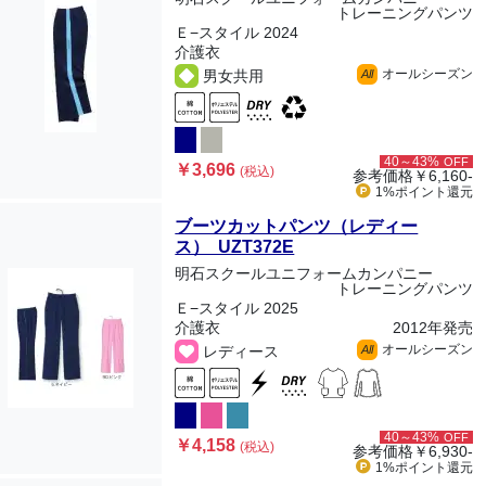
トレーニングパンツ
Ｅ−スタイル 2024
介護衣
オールシーズン
男女共用
All
40～43%
OFF
￥3,696
(税込)
参考価格
￥6,160-
1%ポイント
還元
ブーツカットパンツ（レディー
ス） UZT372E
明石スクールユニフォームカンパニー
トレーニングパンツ
Ｅ−スタイル 2025
介護衣
2012年発売
オールシーズン
レディース
All
40～43%
OFF
￥4,158
(税込)
参考価格
￥6,930-
1%ポイント
還元