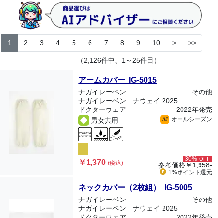
1
2
3
4
5
6
7
8
9
10
>
>>
（2,126件中、1～25件目）
アームカバー IG-5015
ナガイレーベン
その他
ナガイレーベン ナウェイ 2025
ドクターウェア
2022年発売
オールシーズン
男女共用
All
30%
OFF
￥1,370
(税込)
参考価格
￥1,958-
1%ポイント
還元
ネックカバー（2枚組） IG-5005
ナガイレーベン
その他
ナガイレーベン ナウェイ 2025
ドクターウェア
2022年発売