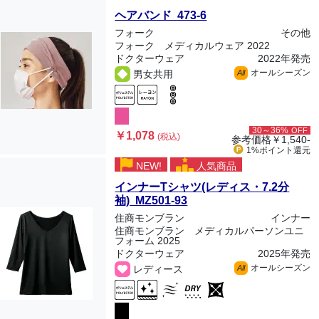
ヘアバンド 473-6
フォーク
その他
フォーク メディカルウェア 2022
ドクターウェア
2022年発売
オールシーズン
男女共用
All
30～36%
OFF
￥1,078
(税込)
参考価格
￥1,540-
1%ポイント
還元
NEW!
人気商品
インナーTシャツ(レディス・7.2分
袖) MZ501-93
住商モンブラン
インナー
住商モンブラン メディカルパーソンユニ
フォーム 2025
ドクターウェア
2025年発売
オールシーズン
レディース
All