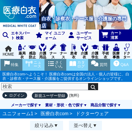
白衣・診察衣・ナース服・介護服の専門
店
カート
エキスパー
マイ ユニフ
ユーザー
清算
ト 検索
ォーム
サービス
薬局
感染
介護
ナー
ナー
患者
介護
介護
手術
医療
ドク
HOME
衣
防止
用品
ス
ス
衣
衣
学生
衣
事務
ター
用品
グッ
ウェ
実習
受付
ウェ
ニュ
さく
カタ
特集
質問
Q&A
ズ
ア
衣
ア
ース
いん
ログ
医療白衣comへようこそ！ 医療白衣comは全国の法人・個人の皆様に、白
衣・診察衣・ナース服・介護服をご提供するオンラインショップです。
(無料)
ログイン
新規ユーザー登録
メーカーで探す
素材・形状・色で探す
商品分類で探す
ユニフォーム1 >
医療白衣com
>
ドクターウェア
絞り込み
並べ替え