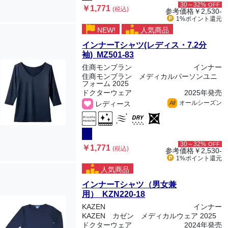
30～32%
OFF
￥1,771
(税込)
参考価格
￥2,530-
1%ポイント
還元
NEW!
人気商品
インナーTシャツ(レディス・7.2分
袖) MZ501-83
住商モンブラン
インナー
住商モンブラン メディカルパーソンユニ
フォーム 2025
ドクターウェア
2025年発売
オールシーズン
レディース
All
30～32%
OFF
￥1,771
(税込)
参考価格
￥2,530-
1%ポイント
還元
人気商品
インナーTシャツ（男女兼
用） KZN220-18
KAZEN
インナー
KAZEN カゼン メディカルウェア 2025
ドクターウェア
2024年発売