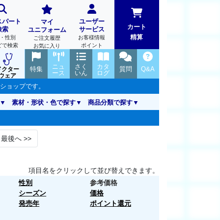
スパート
ユーザー
マイ
カート
検索
サービス
ユニフォーム
精算
・性別
お客様情報
ご注文履歴
どで検索
ポイント
お気に入り
ニュ
さく
カタ
特集
質問
Q&A
ドクター
ース
いん
ログ
ウェア
ンショップです。
素材・形状・色で探す
商品分類で探す
最後へ
>>
項目名をクリックして並び替えできます。
性別
参考価格
シーズン
価格
発売年
ポイント還元