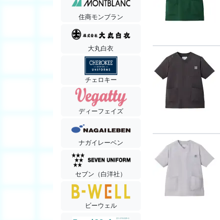
住商モンブラン
大丸白衣
チェロキー
ディーフェイズ
ナガイレーベン
セブン（白洋社）
ビーウェル