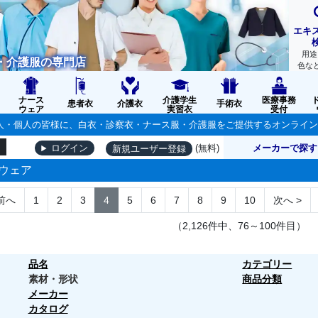
エキ
用途
・介護服の専門店
色な
ナース
介護学生
医療事務
患者衣
介護衣
手術衣
ウェア
実習衣
受付
の法人・個人の皆様に、白衣・診察衣・ナース服・介護服をご提供するオンライ
(無料)
メーカーで探す
ログイン
新規ユーザー登録
ウェア
前へ
1
2
3
4
5
6
7
8
9
10
次へ
>
（2,126件中、76～100件目）
品名
カテゴリー
素材・形状
商品分類
メーカー
カタログ