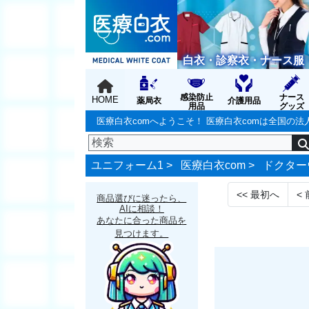
白衣・診察衣・ナース服
感染防止
ナース
HOME
薬局衣
介護用品
用品
グッズ
医療白衣comへようこそ！ 医療白衣comは全国
ユニフォーム1 >
医療白衣com
>
ドクター
<<
最初へ
<
商品選びに迷ったら、
AIに相談！
あなたに合った商品を
見つけます。