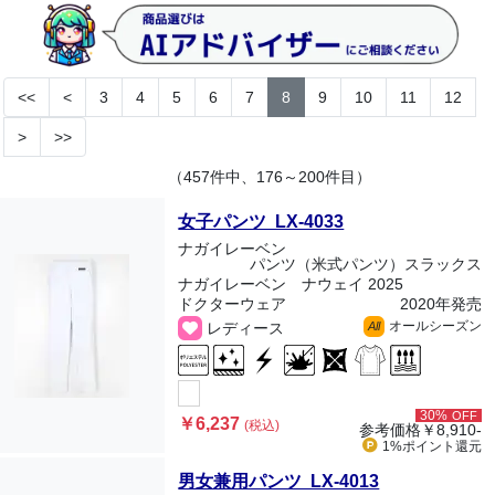
<<
<
3
4
5
6
7
8
9
10
11
12
>
>>
（457件中、176～200件目）
女子パンツ LX-4033
ナガイレーベン
パンツ（米式パンツ）スラックス
ナガイレーベン ナウェイ 2025
ドクターウェア
2020年発売
オールシーズン
レディース
All
30%
OFF
￥6,237
(税込)
参考価格
￥8,910-
1%ポイント
還元
男女兼用パンツ LX-4013