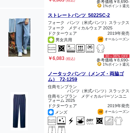
(税込)
参考価格
￥8,690-
1%ポイント
還元
ストレートパンツ 5022SC-2
フォーク
パンツ（米式パンツ）スラックス
フォーク メディカルウェア 2025
ドクターウェア
2019年発売
オールシーズン
男女共用
All
30～36%
OFF
￥6,083
(税込)
参考価格
￥8,690-
1%ポイント
還元
ノータックパンツ（メンズ・両脇ゴ
ム） 72-1259
住商モンブラン
パンツ（米式パンツ）スラックス
住商モンブラン メディカルパーソンユニ
フォーム 2025
ドクターウェア
2019年発売
オールシーズン
メンズ
All