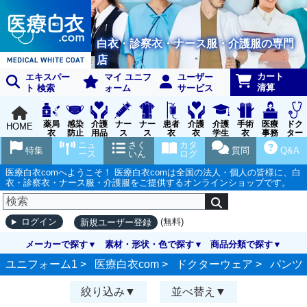
白衣・診察衣・ナース服・介護服の専門
店
カート
エキスパー
マイ ユニフ
ユーザー
清算
ト 検索
ォーム
サービス
薬局
感染
介護
ナー
ナー
患者
介護
介護
手術
医療
ドク
HOME
衣
防止
用品
ス
ス
衣
衣
学生
衣
事務
ター
用品
グッ
ウェ
実習
受付
ウェ
ニュ
さく
カタ
特集
質問
Q&A
ズ
ア
衣
ア
ース
いん
ログ
医療白衣comへようこそ！ 医療白衣comは全国の法人・個人の皆様に、白
衣・診察衣・ナース服・介護服をご提供するオンラインショップです。
(無料)
ログイン
新規ユーザー登録
メーカーで探す
素材・形状・色で探す
商品分類で探す
ユニフォーム1 >
医療白衣com
>
ドクターウェア
>
パンツ
絞り込み
並べ替え