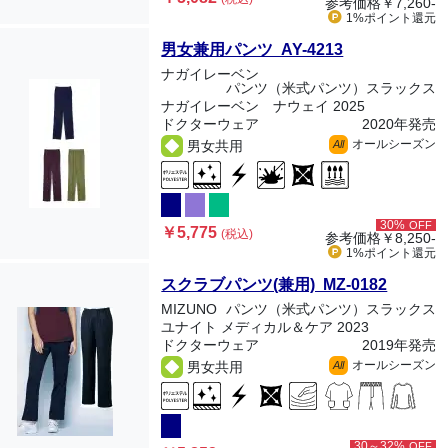
参考価格
￥7,260-
1%ポイント
還元
男女兼用パンツ AY-4213
ナガイレーベン
パンツ（米式パンツ）スラックス
ナガイレーベン ナウェイ 2025
ドクターウェア
2020年発売
オールシーズン
男女共用
All
30%
OFF
￥5,775
(税込)
参考価格
￥8,250-
1%ポイント
還元
スクラブパンツ(兼用) MZ-0182
MIZUNO
パンツ（米式パンツ）スラックス
ユナイト メディカル＆ケア 2023
ドクターウェア
2019年発売
オールシーズン
男女共用
All
30～32%
OFF