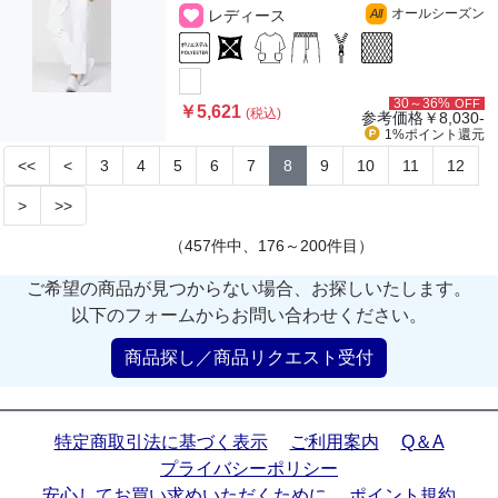
オールシーズン
レディース
All
30～36%
OFF
￥5,621
(税込)
参考価格
￥8,030-
1%ポイント
還元
<<
<
3
4
5
6
7
8
9
10
11
12
>
>>
（457件中、176～200件目）
ご希望の商品が見つからない場合、お探しいたします。
以下のフォームからお問い合わせください。
商品探し／商品リクエスト受付
特定商取引法に基づく表示
ご利用案内
Q＆A
プライバシーポリシー
安心してお買い求めいただくために
ポイント規約