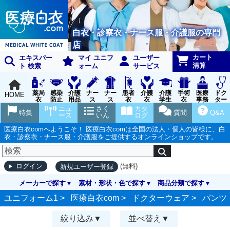
白衣・診察衣・ナース服・介護服の専門
店
カート
エキスパー
マイ ユニフ
ユーザー
清算
ト 検索
ォーム
サービス
薬局
感染
介護
ナー
ナー
患者
介護
介護
手術
医療
ドク
HOME
衣
防止
用品
ス
ス
衣
衣
学生
衣
事務
ター
用品
グッ
ウェ
実習
受付
ウェ
ニュ
さく
カタ
特集
質問
Q&A
ズ
ア
衣
ア
ース
いん
ログ
医療白衣comへようこそ！ 医療白衣comは全国の法人・個人の皆様に、白
衣・診察衣・ナース服・介護服をご提供するオンラインショップです。
(無料)
ログイン
新規ユーザー登録
メーカーで探す
素材・形状・色で探す
商品分類で探す
ユニフォーム1 >
医療白衣com
>
ドクターウェア
>
パンツ
絞り込み
並べ替え