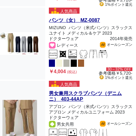
参考価格
￥5,720-
1%ポイント
還元
人気商品
パンツ（女） MZ-0087
MIZUNO
パンツ（米式パンツ）スラックス
ユナイト メディカル＆ケア 2023
ドクターウェア
2014年発売
オールシーズン
レディース
All
30～32%
OFF
￥4,004
(税込)
参考価格
￥5,720-
1%ポイント
還元
人気商品
男女兼用スクラブパンツ（デニム
ニ） 403-44AP
アプロン
パンツ（米式パンツ）スラックス
アプロン メディカルユニフォーム 2023
ドクターウェア
オールシーズン
男女共用
All