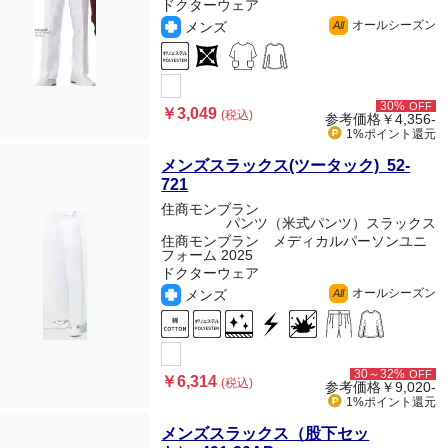
ドクターウェア
オールシーズン
メンズ
All
30%
OFF
￥3,049
(税込)
参考価格
￥4,356-
1%ポイント
還元
メンズスラックス(ツータック) 52-
721
住商モンブラン
パンツ（米式パンツ）スラックス
住商モンブラン メディカルパーソンユニ
フォーム 2025
ドクターウェア
オールシーズン
メンズ
All
30～32%
OFF
￥6,314
(税込)
参考価格
￥9,020-
1%ポイント
還元
メンズスラックス（股下セッ