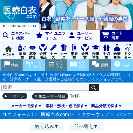
白衣・診察衣・ナース服・介護服の専門
店
カート
エキスパー
マイ ユニフ
ユーザー
清算
ト 検索
ォーム
サービス
薬局
感染
介護
ナー
ナー
患者
介護
介護
手術
医療
ドク
HOME
衣
防止
用品
ス
ス
衣
衣
学生
衣
事務
ター
用品
グッ
ウェ
実習
受付
ウェ
ニュ
さく
カタ
特集
質問
Q&A
ズ
ア
衣
ア
ース
いん
ログ
医療白衣comへようこそ！ 医療白衣comは全国の法人・個人の皆様に、白
衣・診察衣・ナース服・介護服をご提供するオンラインショップです。
(無料)
ログイン
新規ユーザー登録
メーカーで探す
素材・形状・色で探す
商品分類で探す
ユニフォーム1 >
医療白衣com
>
ドクターウェア
>
パンツ
絞り込み
並べ替え