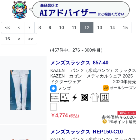
<<
<
7
8
9
10
11
12
13
14
15
16
>
>>
（457件中、276～300件目）
メンズスラックス 857-40
KAZEN
パンツ（米式パンツ）スラックス
KAZEN カゼン メディカルウェア 2025
ドクターウェア
2020年発売
オールシーズン
メンズ
All
30%
OFF
￥4,774
(税込)
参考価格
￥6,820-
1%ポイント
還元
メンズスラックス REP150-C10
KAZEN
パンツ（米式パンツ）スラックス