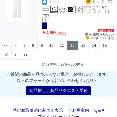
オールシーズン
メンズ
All
30%
OFF
￥4,658
(税込)
参考価格
￥6,655-
1%ポイント
還元
<<
<
7
8
9
10
11
12
13
14
15
16
>
>>
（457件中、276～300件目）
ご希望の商品が見つからない場合、お探しいたします。
以下のフォームからお問い合わせください。
商品探し／商品リクエスト受付
特定商取引法に基づく表示
ご利用案内
Q＆A
プライバシーポリシー