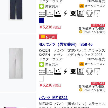
ドクターウェア
2025年発売
オールシーズン
男女共用
All
30%
OFF
￥5,236
(税込)
参考価格
￥7,480-
1%ポイント
還元
NEW!
4Dパンツ（男女兼用） 858-40
KAZEN
パンツ（米式パンツ）スラックス
KAZEN カゼン メディカルウェア 2025
ドクターウェア
2025年発売
オールシーズン
男女共用
All
30%
OFF
￥5,236
(税込)
参考価格
￥7,480-
1%ポイント
還元
パンツ MZ-0241
MIZUNO
パンツ（米式パンツ）スラックス