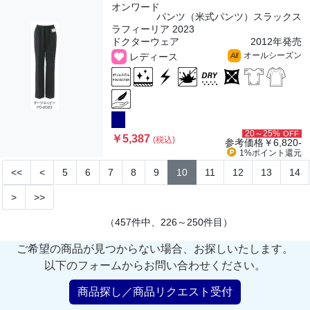
オンワード
パンツ（米式パンツ）スラックス
ラフィーリア 2023
ドクターウェア
2012年発売
オールシーズン
レディース
All
20～25%
OFF
￥5,387
(税込)
参考価格
￥6,820-
1%ポイント
還元
<<
<
5
6
7
8
9
10
11
12
13
14
>
>>
（457件中、226～250件目）
ご希望の商品が見つからない場合、お探しいたします。
以下のフォームからお問い合わせください。
商品探し／商品リクエスト受付