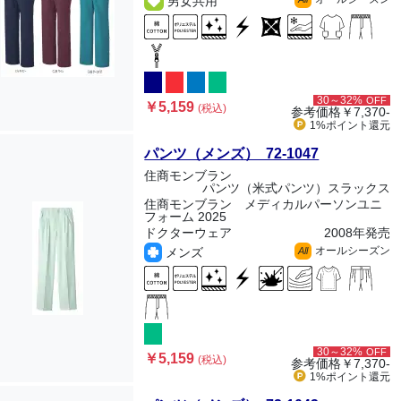
男女共用
30～32%
OFF
￥5,159
(税込)
参考価格
￥7,370-
1%ポイント
還元
パンツ（メンズ） 72-1047
住商モンブラン
パンツ（米式パンツ）スラックス
住商モンブラン メディカルパーソンユニ
フォーム 2025
ドクターウェア
2008年発売
オールシーズン
メンズ
All
30～32%
OFF
￥5,159
(税込)
参考価格
￥7,370-
1%ポイント
還元