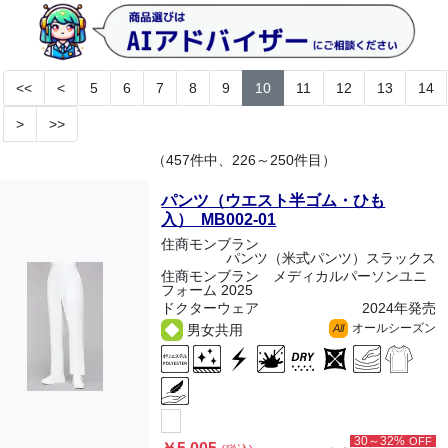
<<
<
5
6
7
8
9
10
11
12
13
14
>
>>
（457件中、226～250件目）
パンツ（ウエスト半ゴム・ひも
入） MB002-01
住商モンブラン
パンツ（米式パンツ）スラックス
住商モンブラン メディカルパーソンユニ
フォーム 2025
ドクターウェア
2024年発売
オールシーズン
男女共用
All
30～32%
OFF