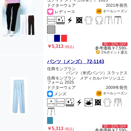
ユナイト メディカル＆ケア 2023
ドクターウェア
2021年発売
オールシーズン
レディース
All
30～32%
OFF
￥5,313
(税込)
参考価格
￥7,590-
1%ポイント
還元
パンツ（メンズ） 72-1143
住商モンブラン
パンツ（米式パンツ）スラックス
住商モンブラン メディカルパーソンユニ
フォーム 2025
ドクターウェア
2009年発売
オールシーズン
メンズ
All
30～32%
OFF
￥5,313
(税込)
参考価格
￥7,590-