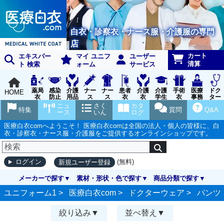
白衣・診察衣・ナース服・介護服の専門
店
カート
エキスパー
マイ ユニフ
ユーザー
清算
ト 検索
ォーム
サービス
薬局
感染
介護
ナー
ナー
患者
介護
介護
手術
医療
ドク
HOME
衣
防止
用品
ス
ス
衣
衣
学生
衣
事務
ター
用品
グッ
ウェ
実習
受付
ウェ
ニュ
さく
カタ
特集
質問
Q&A
ズ
ア
衣
ア
ース
いん
ログ
医療白衣comへようこそ！ 医療白衣comは全国の法人・個人の皆様に、白
衣・診察衣・ナース服・介護服をご提供するオンラインショップです。
(無料)
ログイン
新規ユーザー登録
メーカーで探す
素材・形状・色で探す
商品分類で探す
ユニフォーム1 >
医療白衣com
>
ドクターウェア
>
パンツ
絞り込み
並べ替え