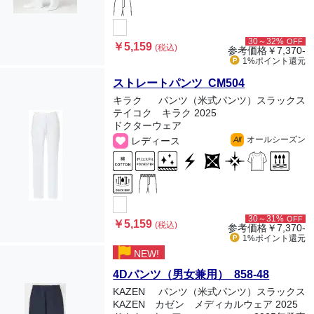
30～32%
OFF
￥5,159
(税込)
参考価格
￥7,370-
1%ポイント
還元
ストレートパンツ CM504
キラク
パンツ（米式パンツ）スラックス
テイコク キラク 2025
ドクターウェア
オールシーズン
レディース
All
30～31%
OFF
￥5,159
(税込)
参考価格
￥7,370-
1%ポイント
還元
NEW!
4Dパンツ（男女兼用） 858-48
KAZEN
パンツ（米式パンツ）スラックス
KAZEN カゼン メディカルウェア 2025