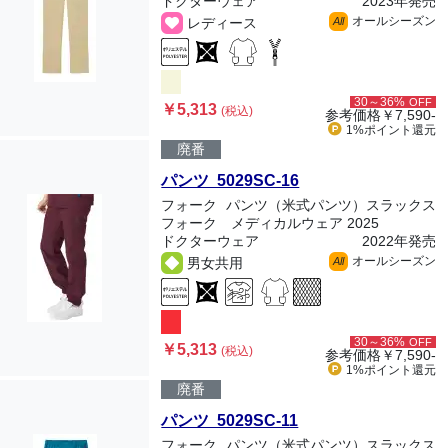
ドクターウェア
2023年発売
オールシーズン
レディース
All
30～36%
OFF
￥5,313
(税込)
参考価格
￥7,590-
1%ポイント
還元
廃番
パンツ 5029SC-16
フォーク
パンツ（米式パンツ）スラックス
フォーク メディカルウェア 2025
ドクターウェア
2022年発売
オールシーズン
男女共用
All
30～36%
OFF
￥5,313
(税込)
参考価格
￥7,590-
1%ポイント
還元
廃番
パンツ 5029SC-11
フォーク
パンツ（米式パンツ）スラックス