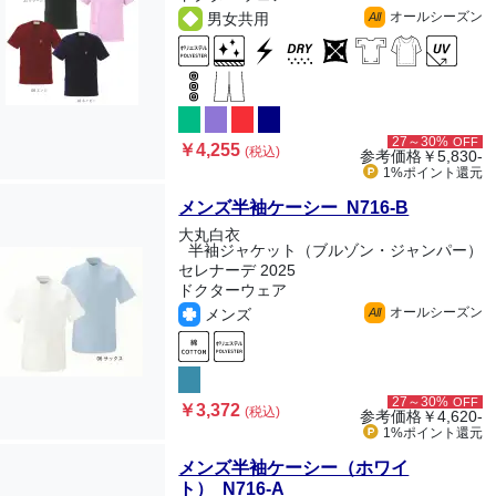
オールシーズン
男女共用
All
27～30%
OFF
￥4,255
(税込)
参考価格
￥5,830-
1%ポイント
還元
メンズ半袖ケーシー N716-B
大丸白衣
半袖ジャケット（ブルゾン・ジャンパー）
セレナーデ 2025
ドクターウェア
オールシーズン
メンズ
All
27～30%
OFF
￥3,372
(税込)
参考価格
￥4,620-
1%ポイント
還元
メンズ半袖ケーシー（ホワイ
ト） N716-A