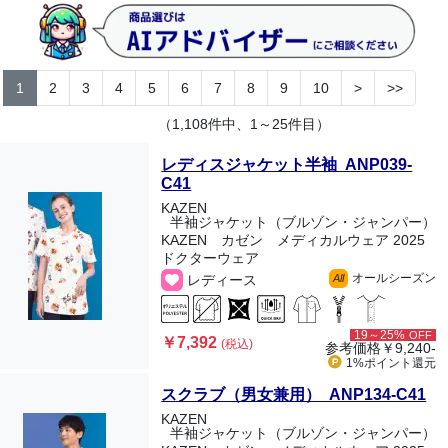
1
2
3
4
5
6
7
8
9
10
>
>>
（1,108件中、1～25件目）
レディスジャケット半袖 ANP039-
C41
KAZEN
半袖ジャケット（ブルゾン・ジャンパー）
KAZEN カゼン メディカルウェア 2025
ドクターウェア
オールシーズン
レディース
All
19～25%
OFF
￥7,392
(税込)
参考価格
￥9,240-
1%ポイント
還元
スクラブ（男女兼用） ANP134-C41
KAZEN
半袖ジャケット（ブルゾン・ジャンパー）