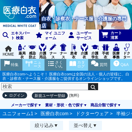
白衣・診察衣・ナース服・介護服の専門
店
カート
エキスパー
マイ ユニフ
ユーザー
清算
ト 検索
ォーム
サービス
薬局
感染
介護
ナー
ナー
患者
介護
介護
手術
医療
ドク
HOME
衣
防止
用品
ス
ス
衣
衣
学生
衣
事務
ター
用品
グッ
ウェ
実習
受付
ウェ
ニュ
さく
カタ
特集
質問
Q&A
ズ
ア
衣
ア
ース
いん
ログ
医療白衣comへようこそ！ 医療白衣comは全国の法人・個人の皆様に、白
衣・診察衣・ナース服・介護服をご提供するオンラインショップです。
(無料)
ログイン
新規ユーザー登録
メーカーで探す
素材・形状・色で探す
商品分類で探す
ユニフォーム1 >
医療白衣com
>
ドクターウェア
>
半袖ジ
絞り込み
並べ替え