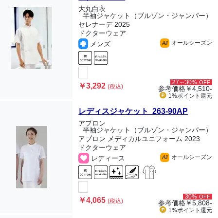
大丸白衣
半袖ジャケット（ブルゾン・ジャンパー）
セレナーデ 2025
ドクターウェア
オールシーズン
メンズ
All
27～30%
OFF
￥3,292
(税込)
参考価格
￥4,510-
1%ポイント
還元
レディスジャケット 263-90AP
アプロン
半袖ジャケット（ブルゾン・ジャンパー）
アプロン メディカルユニフォーム 2023
ドクターウェア
オールシーズン
レディース
All
30%
OFF
￥4,065
(税込)
参考価格
￥5,808-
1%ポイント
還元