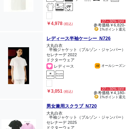
27～30%
OFF
￥4,978
(税込)
参考価格
￥6,820-
1%ポイント
還元
レディース半袖ケーシー N726
大丸白衣
半袖ジャケット（ブルゾン・ジャンパー）
セレナーデ 2022
ドクターウェア
オールシーズン
レディース
All
27～30%
OFF
￥3,051
(税込)
参考価格
￥4,180-
1%ポイント
還元
男女兼用スクラブ N720
大丸白衣
半袖ジャケット（ブルゾン・ジャンパー）
セレナーデ 2025
ドクターウェア