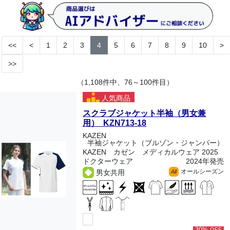
<<
<
1
2
3
4
5
6
7
8
9
10
>
>>
（1,108件中、76～100件目）
人気商品
スクラブジャケット半袖（男女兼
用） KZN713-18
KAZEN
半袖ジャケット（ブルゾン・ジャンパー）
KAZEN カゼン メディカルウェア 2025
ドクターウェア
2024年発売
オールシーズン
男女共用
All
30%
OFF