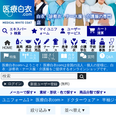
白衣・診察衣・ナース服・介護服の専門
店
カート
エキスパー
マイ ユニフ
ユーザー
清算
ト 検索
ォーム
サービス
薬局
感染
介護
ナー
ナー
患者
介護
介護
手術
医療
ドク
HOME
衣
防止
用品
ス
ス
衣
衣
学生
衣
事務
ター
用品
グッ
ウェ
実習
受付
ウェ
ニュ
さく
カタ
特集
質問
Q&A
ズ
ア
衣
ア
ース
いん
ログ
医療白衣comへようこそ！ 医療白衣comは全国の法人・個人の皆様に、白
衣・診察衣・ナース服・介護服をご提供するオンラインショップです。
(無料)
ログイン
新規ユーザー登録
メーカーで探す
素材・形状・色で探す
商品分類で探す
ユニフォーム1 >
医療白衣com
>
ドクターウェア
>
半袖ジ
絞り込み
並べ替え