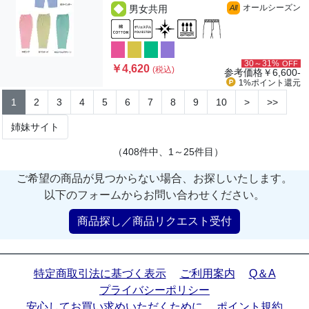
オールシーズン
男女共用
All
30～31%
OFF
￥4,620
(税込)
参考価格
￥6,600-
1%ポイント
還元
1
2
3
4
5
6
7
8
9
10
>
>>
姉妹サイト
（408件中、1～25件目）
ご希望の商品が見つからない場合、お探しいたします。
以下のフォームからお問い合わせください。
商品探し／商品リクエスト受付
特定商取引法に基づく表示
ご利用案内
Q＆A
プライバシーポリシー
安心してお買い求めいただくために
ポイント規約