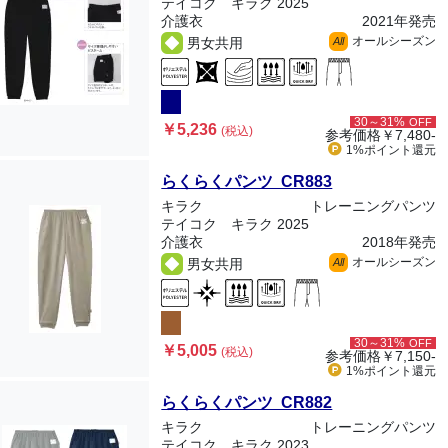
テイコク キラク 2025
介護衣
2021年発売
オールシーズン
男女共用
All
30～31%
OFF
￥5,236
(税込)
参考価格
￥7,480-
1%ポイント
還元
らくらくパンツ CR883
キラク
トレーニングパンツ
テイコク キラク 2025
介護衣
2018年発売
オールシーズン
男女共用
All
30～31%
OFF
￥5,005
(税込)
参考価格
￥7,150-
1%ポイント
還元
らくらくパンツ CR882
キラク
トレーニングパンツ
テイコク キラク 2023