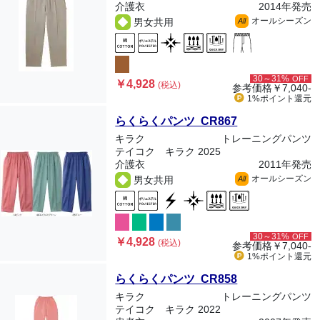
介護衣
2014年発売
オールシーズン
男女共用
All
30～31%
OFF
￥4,928
(税込)
参考価格
￥7,040-
1%ポイント
還元
らくらくパンツ CR867
キラク
トレーニングパンツ
テイコク キラク 2025
介護衣
2011年発売
オールシーズン
男女共用
All
30～31%
OFF
￥4,928
(税込)
参考価格
￥7,040-
1%ポイント
還元
らくらくパンツ CR858
キラク
トレーニングパンツ
テイコク キラク 2022