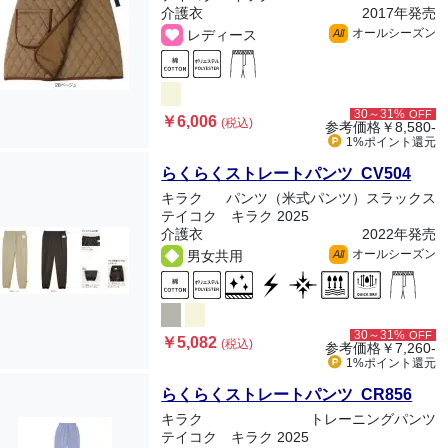
介護衣
2017年発売
オールシーズン
レディース
All
30～31%
OFF
￥6,006
(税込)
参考価格
￥8,580-
1%ポイント
還元
らくらくストレートパンツ CV504
キラク
パンツ（米式パンツ）スラックス
テイコク キラク 2025
介護衣
2022年発売
オールシーズン
男女共用
All
30～31%
OFF
￥5,082
(税込)
参考価格
￥7,260-
1%ポイント
還元
らくらくストレートパンツ CR856
キラク
トレーニングパンツ
テイコク キラク 2025