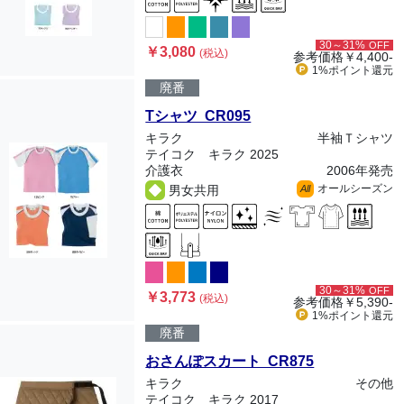
30～31%
OFF
￥3,080
(税込)
参考価格
￥4,400-
1%ポイント
還元
廃番
Tシャツ CR095
キラク
半袖Ｔシャツ
テイコク キラク 2025
介護衣
2006年発売
オールシーズン
男女共用
All
30～31%
OFF
￥3,773
(税込)
参考価格
￥5,390-
1%ポイント
還元
廃番
おさんぽスカート CR875
キラク
その他
テイコク キラク 2017