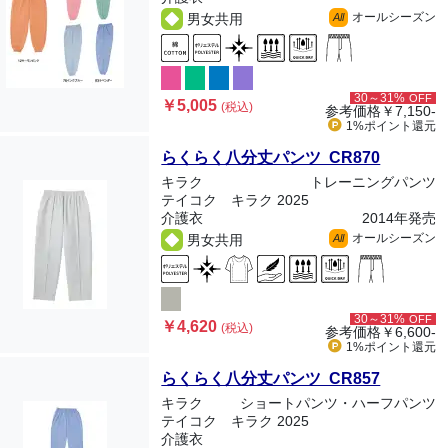
オールシーズン
男女共用
All
30～31%
OFF
￥5,005
(税込)
参考価格
￥7,150-
1%ポイント
還元
らくらく八分丈パンツ CR870
キラク
トレーニングパンツ
テイコク キラク 2025
介護衣
2014年発売
オールシーズン
男女共用
All
30～31%
OFF
￥4,620
(税込)
参考価格
￥6,600-
1%ポイント
還元
らくらく八分丈パンツ CR857
キラク
ショートパンツ・ハーフパンツ
テイコク キラク 2025
介護衣