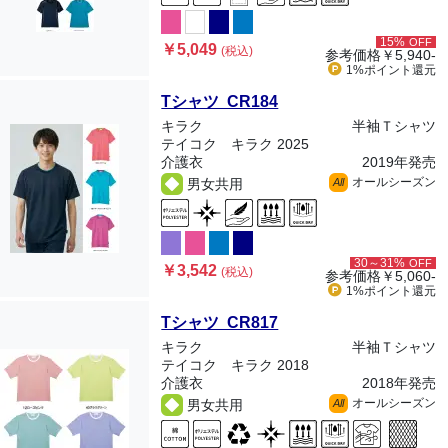
15%
OFF
￥5,049
(税込)
参考価格
￥5,940-
1%ポイント
還元
Tシャツ CR184
キラク
半袖Ｔシャツ
テイコク キラク 2025
介護衣
2019年発売
オールシーズン
男女共用
All
30～31%
OFF
￥3,542
(税込)
参考価格
￥5,060-
1%ポイント
還元
Tシャツ CR817
キラク
半袖Ｔシャツ
テイコク キラク 2018
介護衣
2018年発売
オールシーズン
男女共用
All