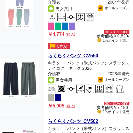
介護衣
2004年発売
オールシーズン
男女共用
All
30～31%
OFF
￥4,774
(税込)
参考価格
￥6,820-
1%ポイント
還元
NEW!
らくらくパンツ CV550
キラク
パンツ（米式パンツ）スラックス
テイコク キラク 2026
介護衣
2026年発売
オールシーズン
男女共用
All
30～31%
OFF
￥5,005
(税込)
参考価格
￥7,150-
1%ポイント
還元
らくらくパンツ CV502
キラク
パンツ（米式パンツ）スラックス