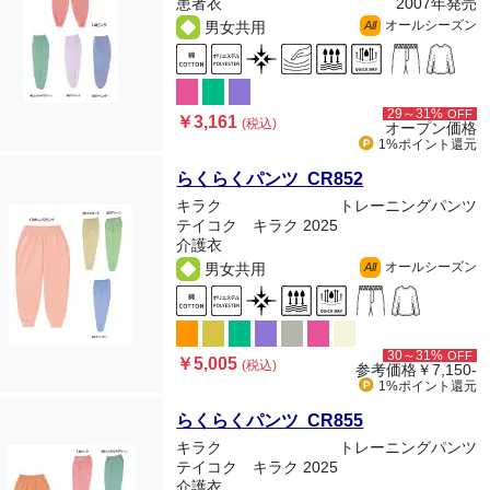
患者衣
2007年発売
オールシーズン
男女共用
All
29～31%
OFF
￥3,161
(税込)
オープン価格
1%ポイント
還元
らくらくパンツ CR852
キラク
トレーニングパンツ
テイコク キラク 2025
介護衣
オールシーズン
男女共用
All
30～31%
OFF
￥5,005
(税込)
参考価格
￥7,150-
1%ポイント
還元
らくらくパンツ CR855
キラク
トレーニングパンツ
テイコク キラク 2025
介護衣