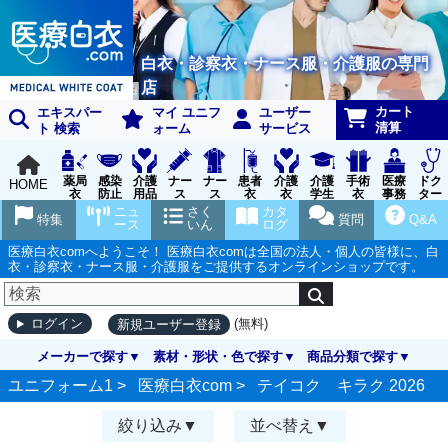
白衣・診察衣・ナース服・介護服の専門
店
カート
エキスパー
マイ ユニフ
ユーザー
清算
ト 検索
ォーム
サービス
薬局
感染
介護
ナー
ナー
患者
介護
介護
手術
医療
ドク
HOME
衣
防止
用品
ス
ス
衣
衣
学生
衣
事務
ター
用品
グッ
ウェ
実習
受付
ウェ
ニュ
さく
カタ
特集
質問
Q&A
ズ
ア
衣
ア
ース
いん
ログ
医療白衣comへようこそ！ 医療白衣comは全国の法人・個人の皆様に、白
衣・診察衣・ナース服・介護服をご提供するオンラインショップです。
(無料)
ログイン
新規ユーザー登録
メーカーで探す
素材・形状・色で探す
商品分類で探す
ユニフォーム1 >
医療白衣com
>
テイコク キラク 2026
絞り込み
並べ替え