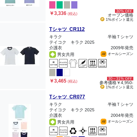
30%
OFF
￥3,336
(税込)
オープン価格
1%ポイント
還元
Tシャツ CR112
キラク
半袖Ｔシャツ
テイコク キラク 2025
介護衣
2009年発売
オールシーズン
男女共用
All
30～31%
OFF
￥3,465
(税込)
参考価格
￥4,950-
1%ポイント
還元
Tシャツ CR077
キラク
半袖Ｔシャツ
テイコク キラク 2025
介護衣
2004年発売
オールシーズン
男女共用
All