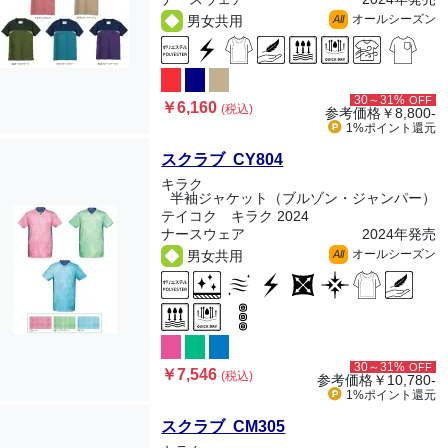
オールシーズン
男女共用
All
30～31%
OFF
￥6,160
(税込)
参考価格
￥8,800-
1%ポイント
還元
スクラブ CY804
キラク
半袖ジャケット（ブルゾン・ジャンパー）
テイコク キラク 2024
ナースウェア
2024年発売
オールシーズン
男女共用
All
30～31%
OFF
￥7,546
(税込)
参考価格
￥10,780-
1%ポイント
還元
スクラブ CM305