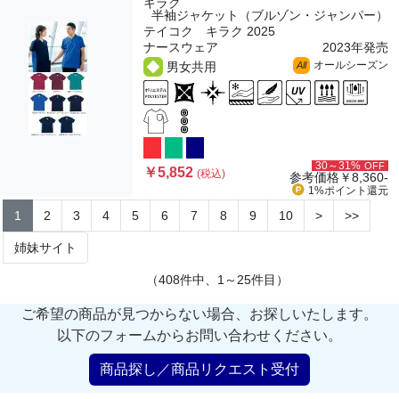
キラク
半袖ジャケット（ブルゾン・ジャンパー）
テイコク キラク 2025
ナースウェア
2023年発売
オールシーズン
男女共用
All
30～31%
OFF
￥5,852
(税込)
参考価格
￥8,360-
1%ポイント
還元
1
2
3
4
5
6
7
8
9
10
>
>>
姉妹サイト
（408件中、1～25件目）
ご希望の商品が見つからない場合、お探しいたします。
以下のフォームからお問い合わせください。
商品探し／商品リクエスト受付