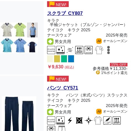
NEW!
スクラブ CY807
キラク
半袖ジャケット（ブルゾン・ジャンパー）
テイコク キラク 2025
ナースウェア
2025年発売
オールシーズン
男女共用
All
15%
OFF
￥9,630
(税込)
参考価格
￥11,330-
1%ポイント
還元
NEW!
パンツ CY571
キラク
パンツ（米式パンツ）スラックス
テイコク キラク 2025
ナースウェア
2025年発売
オールシーズン
男女共用
All