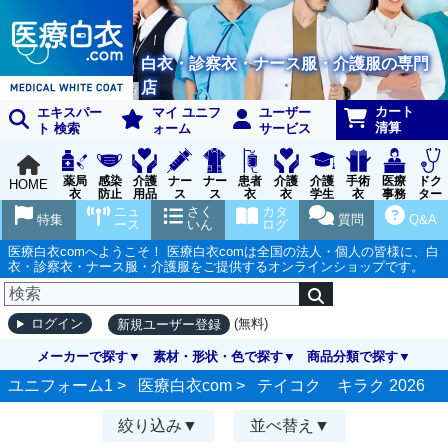
白衣・診察衣・ナース服・介護服の専門
店
カート
エキスパー
マイ ユニフ
ユーザー
清算
ト 検索
ォーム
サービス
薬局
感染
介護
ナー
ナー
患者
介護
介護
手術
医療
ドク
HOME
衣
防止
用品
ス
ス
衣
衣
学生
衣
事務
ター
用品
グッ
ウェ
実習
受付
ウェ
ニュ
さく
カタ
特集
質問
Q&A
ズ
ア
衣
ア
ース
いん
ログ
医療白衣comへようこそ！ 医療白衣comは全国の法人・個人の皆様に、白
衣・診察衣・ナース服・介護服をご提供するオンラインショップです。
(無料)
ログイン
新規ユーザー登録
メーカーで探す
素材・形状・色で探す
商品分類で探す
ユニフォーム1 >
医療白衣com
>
テイコク キラク 2026
絞り込み
並べ替え