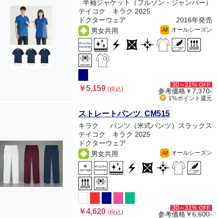
半袖ジャケット（ブルゾン・ジャンパー）
テイコク キラク 2025
ドクターウェア
2016年発売
オールシーズン
男女共用
All
30～31%
OFF
￥5,159
(税込)
参考価格
￥7,370-
1%ポイント
還元
ストレートパンツ CM515
キラク
パンツ（米式パンツ）スラックス
テイコク キラク 2025
ドクターウェア
オールシーズン
男女共用
All
30～31%
OFF
￥4,620
(税込)
参考価格
￥6,600-