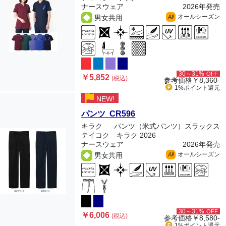
ナースウェア
2026年発売
オールシーズン
男女共用
All
30～31%
OFF
￥5,852
(税込)
参考価格
￥8,360-
1%ポイント
還元
NEW!
パンツ CR596
キラク
パンツ（米式パンツ）スラックス
テイコク キラク 2026
ナースウェア
2026年発売
オールシーズン
男女共用
All
30～31%
OFF
￥6,006
(税込)
参考価格
￥8,580-
1%ポイント
還元