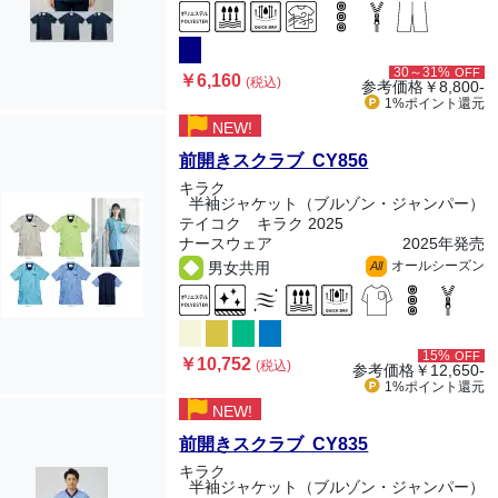
30～31%
OFF
￥6,160
(税込)
参考価格
￥8,800-
1%ポイント
還元
NEW!
前開きスクラブ CY856
キラク
半袖ジャケット（ブルゾン・ジャンパー）
テイコク キラク 2025
ナースウェア
2025年発売
オールシーズン
男女共用
All
15%
OFF
￥10,752
(税込)
参考価格
￥12,650-
1%ポイント
還元
NEW!
前開きスクラブ CY835
キラク
半袖ジャケット（ブルゾン・ジャンパー）