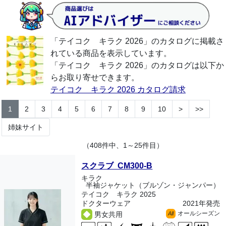
「テイコク キラク 2026」のカタログに掲載さ
れている商品を表示しています。
「テイコク キラク 2026」のカタログは以下か
らお取り寄せできます。
テイコク キラク 2026 カタログ請求
1
2
3
4
5
6
7
8
9
10
>
>>
姉妹サイト
（408件中、1～25件目）
スクラブ CM300-B
キラク
半袖ジャケット（ブルゾン・ジャンパー）
テイコク キラク 2025
ドクターウェア
2021年発売
オールシーズン
男女共用
All