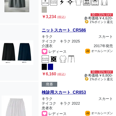
30～31%
OFF
￥3,234
(税込)
参考価格
￥4,620-
1%ポイント
還元
ニットスカート CR586
キラク
スカート
テイコク キラク 2025
介護衣
2017年発売
オールシーズン
レディース
All
30～31%
OFF
￥6,160
(税込)
参考価格
￥8,800-
1%ポイント
還元
廃番
検診用スカート CR853
キラク
スカート
テイコク キラク 2022
患者衣
オールシーズン
レディース
All