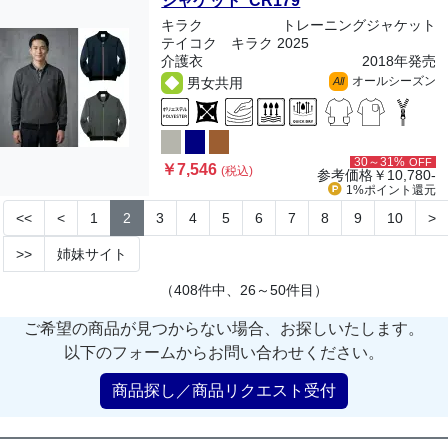
ジャケット CR179
キラク
トレーニングジャケット
テイコク キラク 2025
介護衣
2018年発売
オールシーズン
男女共用
All
30～31%
OFF
￥7,546
(税込)
参考価格
￥10,780-
1%ポイント
還元
<<
<
1
2
3
4
5
6
7
8
9
10
>
>>
姉妹サイト
（408件中、26～50件目）
ご希望の商品が見つからない場合、お探しいたします。
以下のフォームからお問い合わせください。
商品探し／商品リクエスト受付