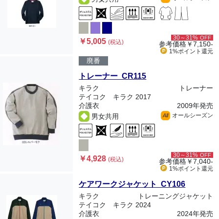
30～31%
OFF
￥5,005
(税込)
参考価格
￥7,150-
1%ポイント
還元
廃番
トレーナー CR115
キラク
トレーナー
テイコク キラク 2017
介護衣
2009年発売
オールシーズン
男女共用
All
30～31%
OFF
￥4,928
(税込)
参考価格
￥7,040-
1%ポイント
還元
ケアワークジャケット CY106
キラク
トレーニングジャケット
テイコク キラク 2024
介護衣
2024年発売