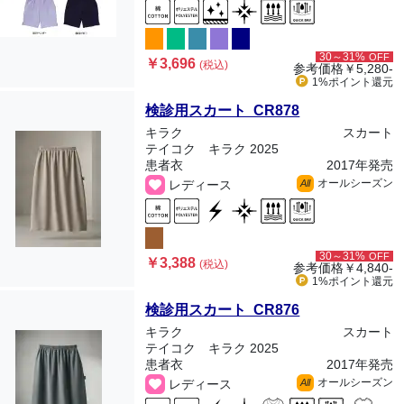
30～31%
OFF
￥3,696
(税込)
参考価格
￥5,280-
1%ポイント
還元
検診用スカート CR878
キラク
スカート
テイコク キラク 2025
患者衣
2017年発売
オールシーズン
レディース
All
30～31%
OFF
￥3,388
(税込)
参考価格
￥4,840-
1%ポイント
還元
検診用スカート CR876
キラク
スカート
テイコク キラク 2025
患者衣
2017年発売
オールシーズン
レディース
All