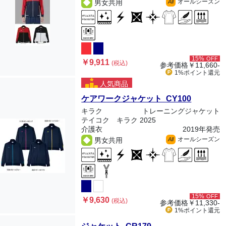
オールシーズン
男女共用
All
15%
OFF
￥9,911
(税込)
参考価格
￥11,660-
1%ポイント
還元
人気商品
ケアワークジャケット CY100
キラク
トレーニングジャケット
テイコク キラク 2025
介護衣
2019年発売
オールシーズン
男女共用
All
15%
OFF
￥9,630
(税込)
参考価格
￥11,330-
1%ポイント
還元