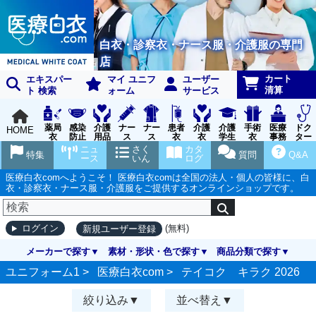
白衣・診察衣・ナース服・介護服の専門
店
カート
エキスパー
マイ ユニフ
ユーザー
清算
ト 検索
ォーム
サービス
薬局
感染
介護
ナー
ナー
患者
介護
介護
手術
医療
ドク
HOME
衣
防止
用品
ス
ス
衣
衣
学生
衣
事務
ター
用品
グッ
ウェ
実習
受付
ウェ
ニュ
さく
カタ
特集
質問
Q&A
ズ
ア
衣
ア
ース
いん
ログ
医療白衣comへようこそ！ 医療白衣comは全国の法人・個人の皆様に、白
衣・診察衣・ナース服・介護服をご提供するオンラインショップです。
(無料)
ログイン
新規ユーザー登録
メーカーで探す
素材・形状・色で探す
商品分類で探す
ユニフォーム1 >
医療白衣com
>
テイコク キラク 2026
絞り込み
並べ替え