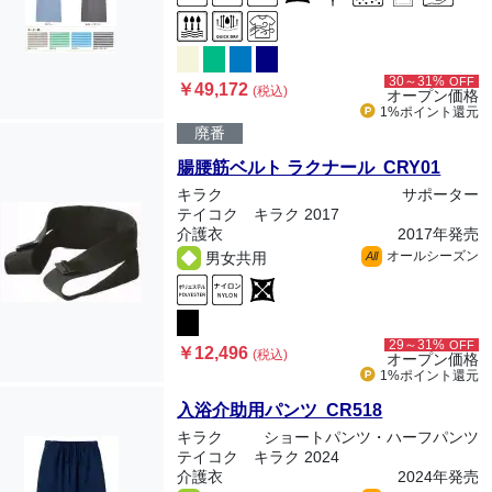
30～31%
OFF
￥49,172
(税込)
オープン価格
1%ポイント
還元
廃番
腸腰筋ベルト ラクナール CRY01
キラク
サポーター
テイコク キラク 2017
介護衣
2017年発売
オールシーズン
男女共用
All
29～31%
OFF
￥12,496
(税込)
オープン価格
1%ポイント
還元
入浴介助用パンツ CR518
キラク
ショートパンツ・ハーフパンツ
テイコク キラク 2024
介護衣
2024年発売