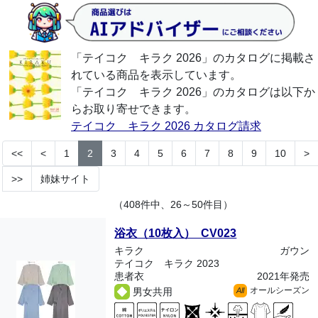
「テイコク キラク 2026」のカタログに掲載さ
れている商品を表示しています。
「テイコク キラク 2026」のカタログは以下か
らお取り寄せできます。
テイコク キラク 2026 カタログ請求
<<
<
1
2
3
4
5
6
7
8
9
10
>
>>
姉妹サイト
（408件中、26～50件目）
浴衣（10枚入） CV023
キラク
ガウン
テイコク キラク 2023
患者衣
2021年発売
オールシーズン
男女共用
All