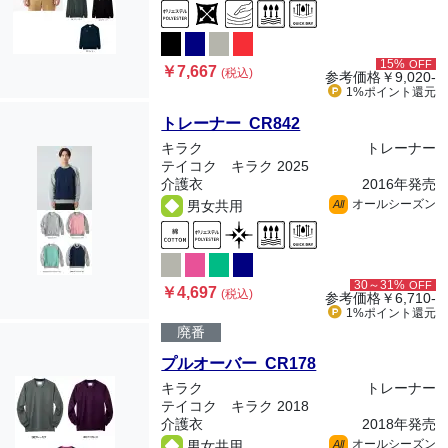
15%
OFF
￥7,667
(税込)
参考価格
￥9,020-
1%ポイント
還元
トレーナー CR842
キラク
トレーナー
テイコク キラク 2025
介護衣
2016年発売
オールシーズン
男女共用
All
30～31%
OFF
￥4,697
(税込)
参考価格
￥6,710-
1%ポイント
還元
廃番
プルオーバー CR178
キラク
トレーナー
テイコク キラク 2018
介護衣
2018年発売
オールシーズン
男女共用
All