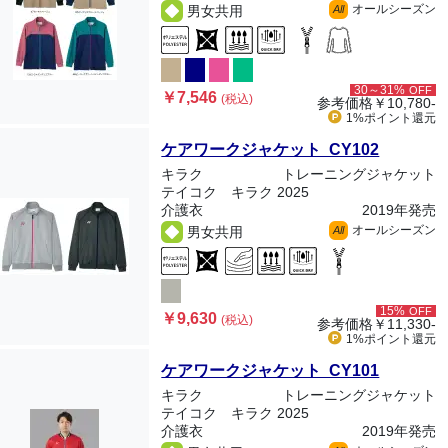
オールシーズン
男女共用
All
30～31%
OFF
￥7,546
(税込)
参考価格
￥10,780-
1%ポイント
還元
ケアワークジャケット CY102
キラク
トレーニングジャケット
テイコク キラク 2025
介護衣
2019年発売
オールシーズン
男女共用
All
15%
OFF
￥9,630
(税込)
参考価格
￥11,330-
1%ポイント
還元
ケアワークジャケット CY101
キラク
トレーニングジャケット
テイコク キラク 2025
介護衣
2019年発売